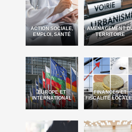
ACTION SOCIALE,
AMÉNAGEMENT D
EMPLOI, SANTÉ
TERRITOIRE
EUROPE ET
FINANCES ET
INTERNATIONAL
FISCALITÉ LOCAL