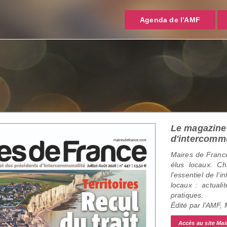
Agenda de l'AMF
Le magazine 
d'intercomm
Maires de France
élus locaux. C
l’essentiel de l’
locaux : actualit
pratiques.
Édité par l’AMF,
Accès au site Mai