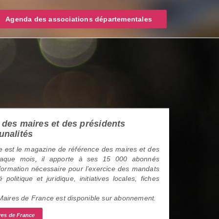
Agenda des associations départementales
des maires et des présidents
unalités
 est le magazine de référence des maires et des
haque mois, il apporte à ses 15 000 abonnés
information nécessaire pour l’exercice des mandats
é politique et juridique, initiatives locales, fiches
 Maires de France est disponible sur abonnement.
res de France