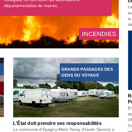
c
départementales de maires. ...
Le
au
la
dé
INCENDIES
GRANDS PASSAGES DES
GENS DU VOYAGE
R
P
En
ap
l’
L'État doit prendre ses responsabilités
Co
La commune d’Epagny-Metz-Tessy (Haute-Savoie) a
vi