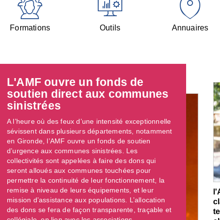
Formations
Outils
Annuaires
L'AMF ouvre un fonds de
soutien direct aux communes
sinistrées
A l’heure où des feux d’une intensité exceptionnelle
sévissent dans plusieurs départements, notamment
en Gironde, l’AMF ouvre un fonds de soutien
d’urgence aux communes sinistrées. Les
collectivités sont appelées à faire des dons qui
seront alloués aux communes touchées pour
permettre la continuité de leur fonctionnement, la
remise à niveau de leurs équipements, et leur
l
mission d’assistance aux populations. L’allocation
c
des dons se fera de façon transparente, traçable et
t
collégiale, en lien avec les associations