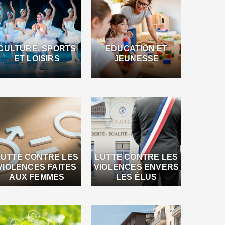
CULTURE, SPORTS
EDUCATION ET
ET LOISIRS
JEUNESSE
LUTTE CONTRE LES
LUTTE CONTRE LES
VIOLENCES FAITES
VIOLENCES ENVERS
AUX FEMMES
LES ÉLUS