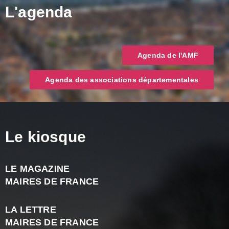
L'agenda
Agenda de l'AMF
Agenda des associations départementales
Le kiosque
LE MAGAZINE
J
MAIRES DE FRANCE
A
2
LA LETTRE
-
MAIRES DE FRANCE
N