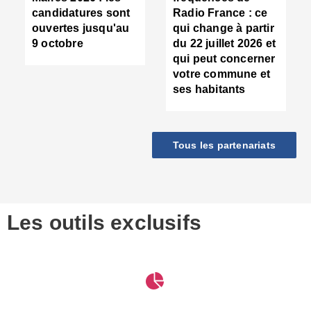
d
candidatures sont
Radio France : ce
c
ouvertes jusqu'au
qui change à partir
d
9 octobre
du 22 juillet 2026 et
l
qui peut concerner
P
votre commune et
d
ses habitants
:
c
d
r
Tous les partenariats
s
l
h
■
S
D
Les outils exclusifs
V
m
d
S
M
e