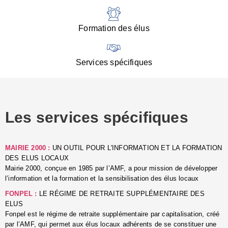
:
d
l
Formation des élus
C
■
N
Services spécifiques
:
s
u
p
e
Les services spécifiques
p
■
C
p
MAIRIE 2000 :
UN OUTIL POUR L'INFORMATION ET LA FORMATION
l
DES ELUS LOCAUX
r
Mairie 2000, conçue en 1985 par l’AMF, a pour mission de développer
d
l’information et la formation et la sensibilisation des élus locaux
l
FONPEL :
LE RÉGIME DE RETRAITE SUPPLÉMENTAIRE DES
p
ELUS
■
Fonpel est le régime de retraite supplémentaire par capitalisation, créé
L
par l’AMF, qui permet aux élus locaux adhérents de se constituer une
e