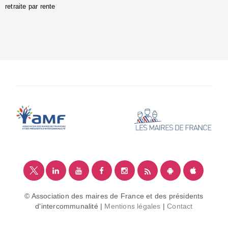
retraite par rente
i
é
:
m
© Association des maires de France et des présidents
d'intercommunalité |
Mentions légales
|
Contact