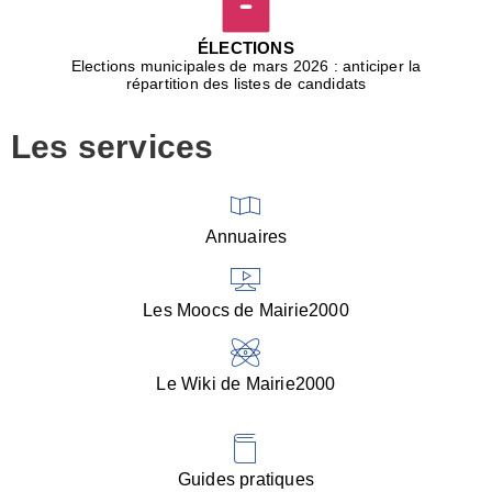
D
j
ÉLECTIONS
b
Elections municipales de mars 2026 : anticiper la
r
répartition des listes de candidats
u
m
Les services
p
■
V
l
V
Annuaires
(
d
C
Les Moocs de Mairie2000
d
s
i
Le Wiki de Mairie2000
■
P
d
l
d
Guides pratiques