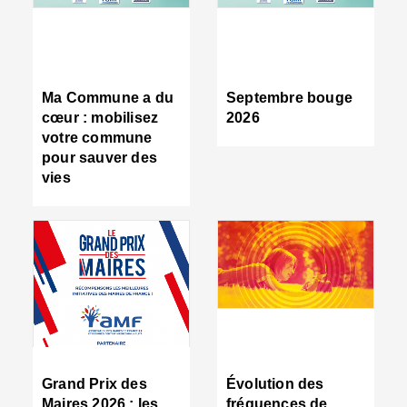
R
d
tr
d
c
Ma Commune a du
Septembre bouge
:
cœur : mobilisez
2026
s
votre commune
s
pour sauver des
s
vies
n
d
■
S
m
:
u
s
i
e
C
■
Grand Prix des
Évolution des
C
Maires 2026 : les
fréquences de