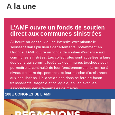
A la une
L'AMF ouvre un fonds de soutien
direct aux communes sinistrées
A l’heure où des feux d’une intensité exceptionnelle
sévissent dans plusieurs départements, notamment en
Gironde, l’AMF ouvre un fonds de soutien d’urgence aux
communes sinistrées. Les collectivités sont appelées à faire
des dons qui seront alloués aux communes touchées pour
permettre la continuité de leur fonctionnement, la remise à
niveau de leurs équipements, et leur mission d’assistance
aux populations. L’allocation des dons se fera de façon
transparente, traçable et collégiale, en lien avec les
associations départementales de maires. ...
108E CONGRES DE L'AMF