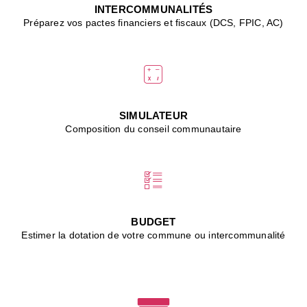
J
INTERCOMMUNALITÉS
(
Préparez vos pactes financiers et fiscaux (DCS, FPIC, AC)
i
u
vi
d
"
p
s
SIMULATEUR
"
Composition du conseil communautaire
■
L
B
:
l
é
c
BUDGET
l
Estimer la dotation de votre commune ou intercommunalité
f
d
c
m
■