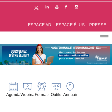
ESPACE AD
ESPACE ÉLUS
PRESSE
Agenda
Webinaires
Formations
Outils
Annuaires