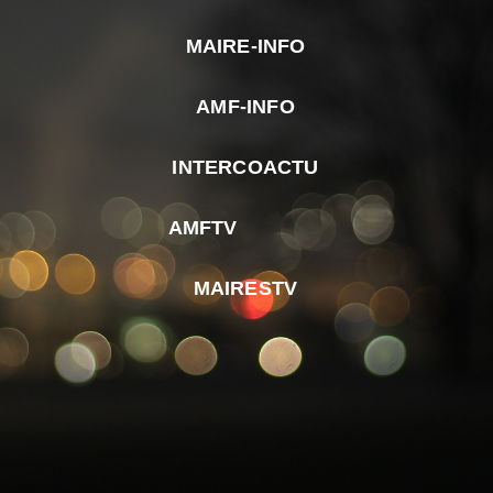
MAIRE-INFO
m
AMF-INFO
e
p
INTERCOACTU
d
M
AMFTV
d
F
MAIRESTV
e
l
m
d
r
d
m
e
d
é