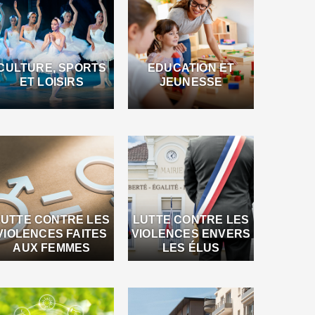
CULTURE, SPORTS
EDUCATION ET
ET LOISIRS
JEUNESSE
LUTTE CONTRE LES
LUTTE CONTRE LES
VIOLENCES FAITES
VIOLENCES ENVERS
AUX FEMMES
LES ÉLUS