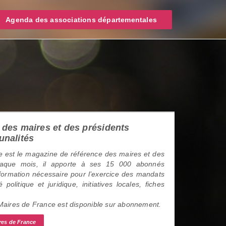
Agenda des associations départementales
des maires et des présidents
unalités
 est le magazine de référence des maires et des
haque mois, il apporte à ses 15 000 abonnés
information nécessaire pour l’exercice des mandats
é politique et juridique, initiatives locales, fiches
 Maires de France est disponible sur abonnement.
res de France