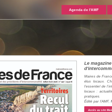
Agenda de l'AMF
Le magazine 
d'intercomm
Maires de France
élus locaux. C
l’essentiel de l’
locaux : actualit
pratiques.
Édité par l’AMF,
Accès au site Mai