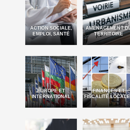
ACTION SOCIALE,
AMÉNAGEMENT D
EMPLOI, SANTÉ
TERRITOIRE
EUROPE ET
FINANCES ET
INTERNATIONAL
FISCALITÉ LOCAL