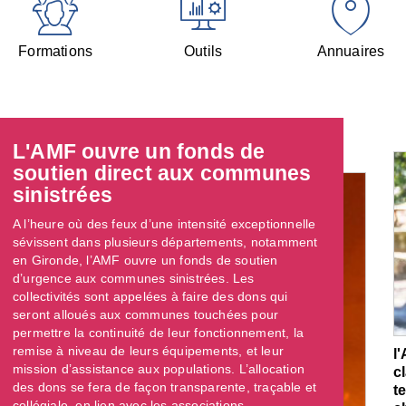
Formations
Outils
Annuaires
L'AMF ouvre un fonds de
soutien direct aux communes
sinistrées
A l’heure où des feux d’une intensité exceptionnelle
sévissent dans plusieurs départements, notamment
en Gironde, l’AMF ouvre un fonds de soutien
d’urgence aux communes sinistrées. Les
collectivités sont appelées à faire des dons qui
seront alloués aux communes touchées pour
permettre la continuité de leur fonctionnement, la
remise à niveau de leurs équipements, et leur
l
mission d’assistance aux populations. L’allocation
c
des dons se fera de façon transparente, traçable et
t
collégiale, en lien avec les associations