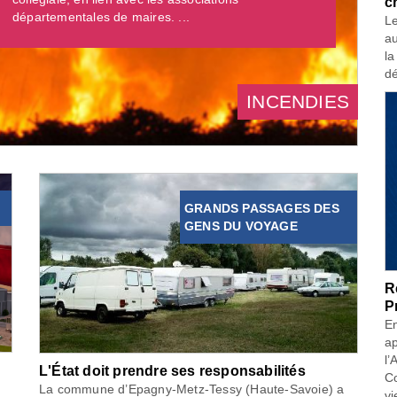
c
départementales de maires. ...
Le
au
la
dé
INCENDIES
GRANDS PASSAGES DES
GENS DU VOYAGE
R
P
En
ap
l’
L'État doit prendre ses responsabilités
Co
La commune d’Epagny-Metz-Tessy (Haute-Savoie) a
vi