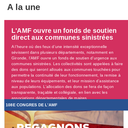
A la une
L'AMF ouvre un fonds de soutien
direct aux communes sinistrées
A l’heure où des feux d’une intensité exceptionnelle
sévissent dans plusieurs départements, notamment en
Gironde, l’AMF ouvre un fonds de soutien d’urgence aux
communes sinistrées. Les collectivités sont appelées à faire
des dons qui seront alloués aux communes touchées pour
permettre la continuité de leur fonctionnement, la remise à
niveau de leurs équipements, et leur mission d’assistance
aux populations. L’allocation des dons se fera de façon
transparente, traçable et collégiale, en lien avec les
associations départementales de maires. ...
108E CONGRES DE L'AMF