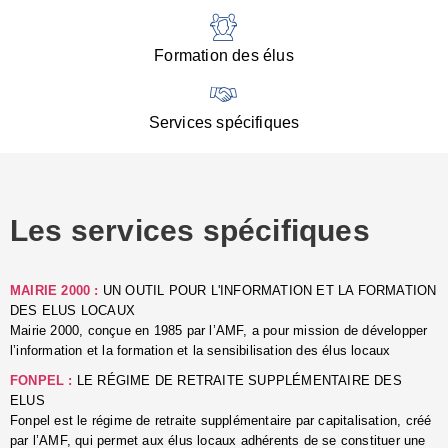
:
d
l
Formation des élus
C
■
N
Services spécifiques
:
s
u
p
e
Les services spécifiques
p
■
C
p
MAIRIE 2000 :
UN OUTIL POUR L'INFORMATION ET LA FORMATION
l
DES ELUS LOCAUX
r
Mairie 2000, conçue en 1985 par l’AMF, a pour mission de développer
d
l’information et la formation et la sensibilisation des élus locaux
l
FONPEL :
LE RÉGIME DE RETRAITE SUPPLÉMENTAIRE DES
p
ELUS
■
Fonpel est le régime de retraite supplémentaire par capitalisation, créé
L
par l’AMF, qui permet aux élus locaux adhérents de se constituer une
e