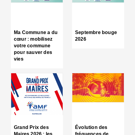
R
d
tr
d
c
Ma Commune a du
Septembre bouge
:
cœur : mobilisez
2026
s
votre commune
s
pour sauver des
s
vies
n
d
■
S
m
:
u
s
i
e
C
■
Grand Prix des
Évolution des
C
Maires 2026 : les
fréquences de