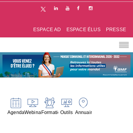
ESPACE AD
ESPACE ÉLUS
PRESSE
Agenda
Webinaires
Formations
Outils
Annuaires