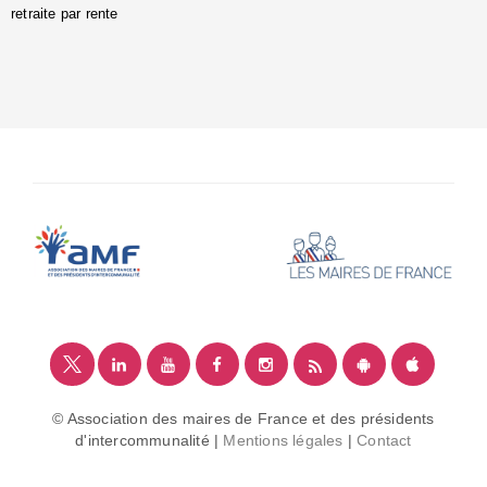
retraite par rente
i
é
:
m
© Association des maires de France et des présidents
d'intercommunalité |
Mentions légales
|
Contact