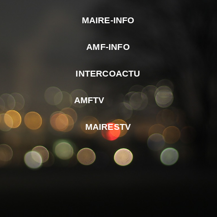
MAIRE-INFO
m
AMF-INFO
e
p
INTERCOACTU
d
M
AMFTV
d
F
MAIRESTV
e
l
m
d
r
d
m
e
d
é