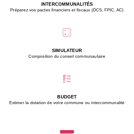
J
INTERCOMMUNALITÉS
(
Préparez vos pactes financiers et fiscaux (DCS, FPIC, AC)
i
u
vi
d
"
p
s
SIMULATEUR
"
Composition du conseil communautaire
■
L
B
:
l
é
c
BUDGET
l
Estimer la dotation de votre commune ou intercommunalité
f
d
c
m
■