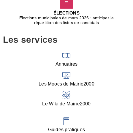
D
j
ÉLECTIONS
b
Elections municipales de mars 2026 : anticiper la
r
répartition des listes de candidats
u
m
Les services
p
■
V
l
V
Annuaires
(
d
C
Les Moocs de Mairie2000
d
s
i
Le Wiki de Mairie2000
■
P
d
l
d
Guides pratiques