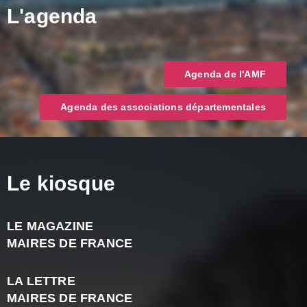
L'agenda
Agenda de l'AMF
Agenda des associations départementales
Le kiosque
LE MAGAZINE
J
MAIRES DE FRANCE
A
2
LA LETTRE
-
MAIRES DE FRANCE
N