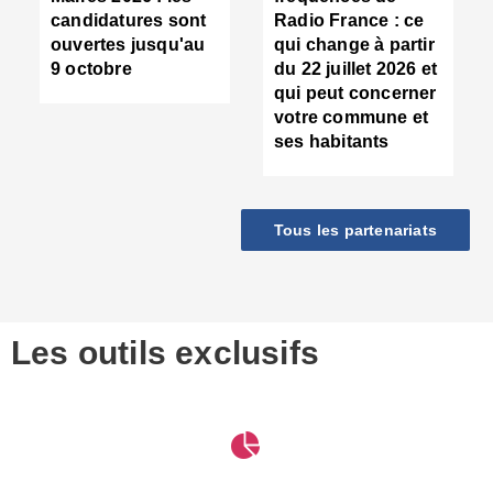
d
candidatures sont
Radio France : ce
c
ouvertes jusqu'au
qui change à partir
d
9 octobre
du 22 juillet 2026 et
l
qui peut concerner
P
votre commune et
d
ses habitants
:
c
d
r
Tous les partenariats
s
l
h
■
S
D
Les outils exclusifs
V
m
d
S
M
e