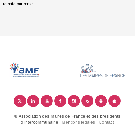
retraite par rente
i
é
:
m
© Association des maires de France et des présidents
d'intercommunalité |
Mentions légales
|
Contact