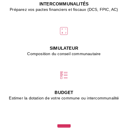
J
INTERCOMMUNALITÉS
(
Préparez vos pactes financiers et fiscaux (DCS, FPIC, AC)
i
u
vi
d
"
p
s
SIMULATEUR
"
Composition du conseil communautaire
■
L
B
:
l
é
c
BUDGET
l
Estimer la dotation de votre commune ou intercommunalité
f
d
c
m
■