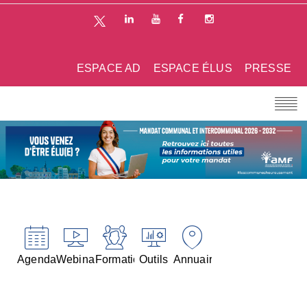
ESPACE AD
ESPACE ÉLUS
PRESSE
Agenda
Webinaires
Formations
Outils
Annuaires