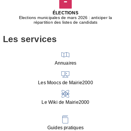
D
j
ÉLECTIONS
b
Elections municipales de mars 2026 : anticiper la
r
répartition des listes de candidats
u
m
Les services
p
■
V
l
V
Annuaires
(
d
C
Les Moocs de Mairie2000
d
s
i
Le Wiki de Mairie2000
■
P
d
l
d
Guides pratiques