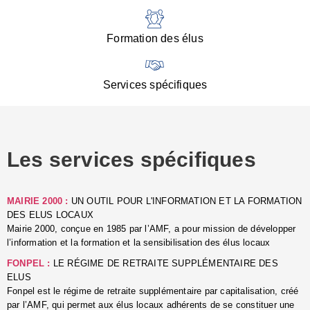
:
d
l
Formation des élus
C
■
N
Services spécifiques
:
s
u
p
e
Les services spécifiques
p
■
C
p
MAIRIE 2000 :
UN OUTIL POUR L'INFORMATION ET LA FORMATION
l
DES ELUS LOCAUX
r
Mairie 2000, conçue en 1985 par l’AMF, a pour mission de développer
d
l’information et la formation et la sensibilisation des élus locaux
l
FONPEL :
LE RÉGIME DE RETRAITE SUPPLÉMENTAIRE DES
p
ELUS
■
Fonpel est le régime de retraite supplémentaire par capitalisation, créé
L
par l’AMF, qui permet aux élus locaux adhérents de se constituer une
e