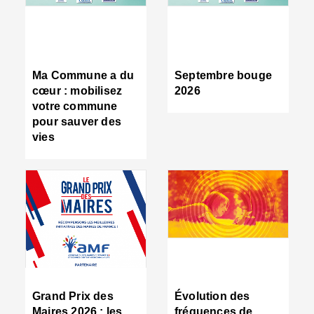
R
d
tr
d
c
Ma Commune a du
Septembre bouge
:
cœur : mobilisez
2026
s
votre commune
s
pour sauver des
s
vies
n
d
■
S
m
:
u
s
i
e
C
■
Grand Prix des
Évolution des
C
Maires 2026 : les
fréquences de