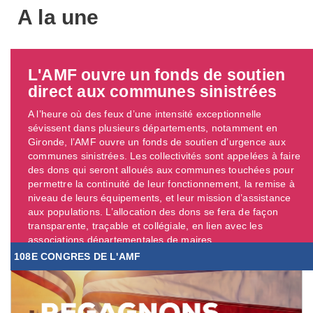
A la une
L'AMF ouvre un fonds de soutien
direct aux communes sinistrées
A l’heure où des feux d’une intensité exceptionnelle
sévissent dans plusieurs départements, notamment en
Gironde, l’AMF ouvre un fonds de soutien d’urgence aux
communes sinistrées. Les collectivités sont appelées à faire
des dons qui seront alloués aux communes touchées pour
permettre la continuité de leur fonctionnement, la remise à
niveau de leurs équipements, et leur mission d’assistance
aux populations. L’allocation des dons se fera de façon
transparente, traçable et collégiale, en lien avec les
associations départementales de maires. ...
108E CONGRES DE L'AMF