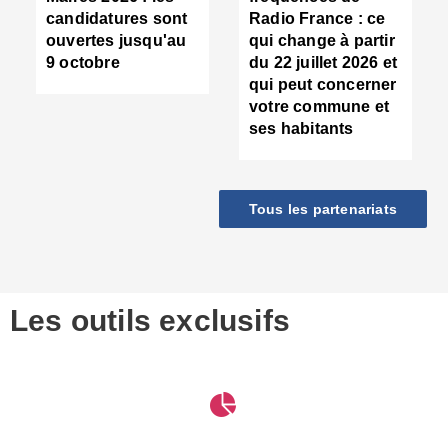
d
candidatures sont
Radio France : ce
c
ouvertes jusqu'au
qui change à partir
d
9 octobre
du 22 juillet 2026 et
l
qui peut concerner
P
votre commune et
d
ses habitants
:
c
d
r
Tous les partenariats
s
l
h
■
S
D
Les outils exclusifs
V
m
d
S
M
e