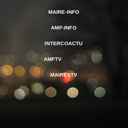
MAIRE-INFO
m
AMF-INFO
e
p
INTERCOACTU
d
M
AMFTV
d
F
MAIRESTV
e
l
m
d
r
d
m
e
d
é