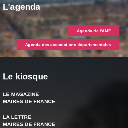
L'agenda
Agenda de l'AMF
Agenda des associations départementales
Le kiosque
LE MAGAZINE
J
MAIRES DE FRANCE
A
2
LA LETTRE
-
MAIRES DE FRANCE
N