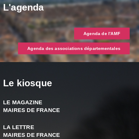
L'agenda
Agenda de l'AMF
Agenda des associations départementales
Le kiosque
LE MAGAZINE
J
MAIRES DE FRANCE
A
2
LA LETTRE
-
MAIRES DE FRANCE
N