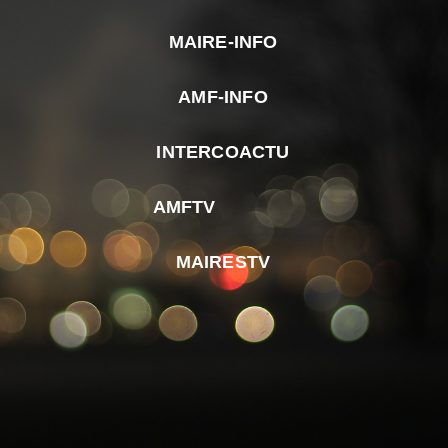
MAIRE-INFO
m
AMF-INFO
e
p
INTERCOACTU
d
M
AMFTV
d
F
MAIRESTV
e
l
m
d
r
d
m
e
d
é