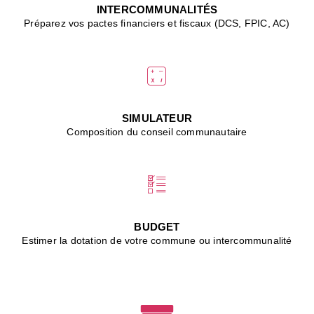
J
INTERCOMMUNALITÉS
(
Préparez vos pactes financiers et fiscaux (DCS, FPIC, AC)
i
u
vi
d
"
p
s
SIMULATEUR
"
Composition du conseil communautaire
■
L
B
:
l
é
c
BUDGET
l
Estimer la dotation de votre commune ou intercommunalité
f
d
c
m
■