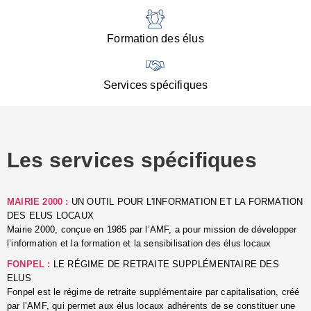
:
d
l
Formation des élus
C
■
N
Services spécifiques
:
s
u
p
e
Les services spécifiques
p
■
C
p
MAIRIE 2000 :
UN OUTIL POUR L'INFORMATION ET LA FORMATION
l
DES ELUS LOCAUX
r
Mairie 2000, conçue en 1985 par l’AMF, a pour mission de développer
d
l’information et la formation et la sensibilisation des élus locaux
l
FONPEL :
LE RÉGIME DE RETRAITE SUPPLÉMENTAIRE DES
p
ELUS
■
Fonpel est le régime de retraite supplémentaire par capitalisation, créé
L
par l’AMF, qui permet aux élus locaux adhérents de se constituer une
e