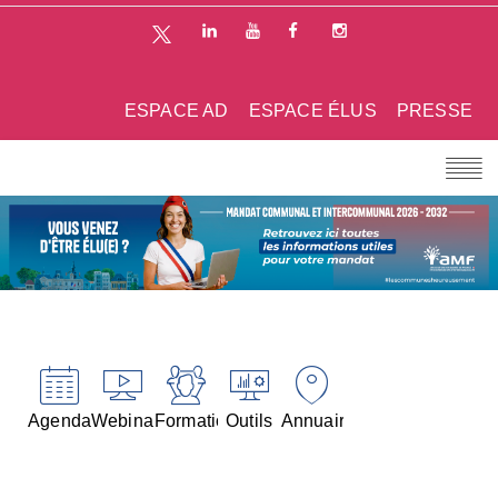
ESPACE AD
ESPACE ÉLUS
PRESSE
Agenda
Webinaires
Formations
Outils
Annuaires