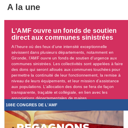
A la une
L'AMF ouvre un fonds de soutien
direct aux communes sinistrées
A l’heure où des feux d’une intensité exceptionnelle
sévissent dans plusieurs départements, notamment en
Gironde, l’AMF ouvre un fonds de soutien d’urgence aux
communes sinistrées. Les collectivités sont appelées à faire
des dons qui seront alloués aux communes touchées pour
permettre la continuité de leur fonctionnement, la remise à
niveau de leurs équipements, et leur mission d’assistance
aux populations. L’allocation des dons se fera de façon
transparente, traçable et collégiale, en lien avec les
associations départementales de maires. ...
108E CONGRES DE L'AMF