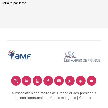
retraite par rente
i
é
:
m
© Association des maires de France et des présidents
d'intercommunalité |
Mentions légales
|
Contact