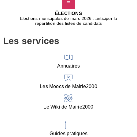
D
j
ÉLECTIONS
b
Elections municipales de mars 2026 : anticiper la
r
répartition des listes de candidats
u
m
Les services
p
■
V
l
V
Annuaires
(
d
C
Les Moocs de Mairie2000
d
s
i
Le Wiki de Mairie2000
■
P
d
l
d
Guides pratiques