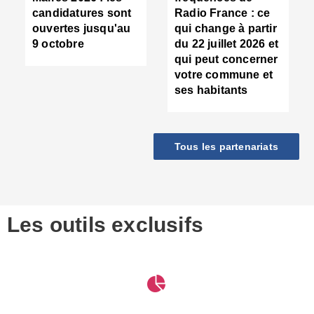
d
candidatures sont
Radio France : ce
c
ouvertes jusqu'au
qui change à partir
d
9 octobre
du 22 juillet 2026 et
l
qui peut concerner
P
votre commune et
d
ses habitants
:
c
d
r
Tous les partenariats
s
l
h
■
S
D
Les outils exclusifs
V
m
d
S
M
e