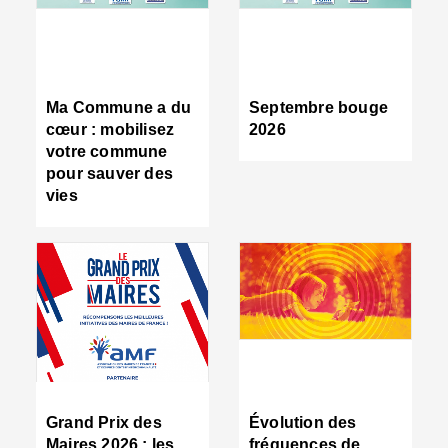
R
d
tr
d
c
Ma Commune a du
Septembre bouge
:
cœur : mobilisez
2026
s
votre commune
s
pour sauver des
s
vies
n
d
■
S
m
:
u
s
i
e
C
■
Grand Prix des
Évolution des
C
Maires 2026 : les
fréquences de