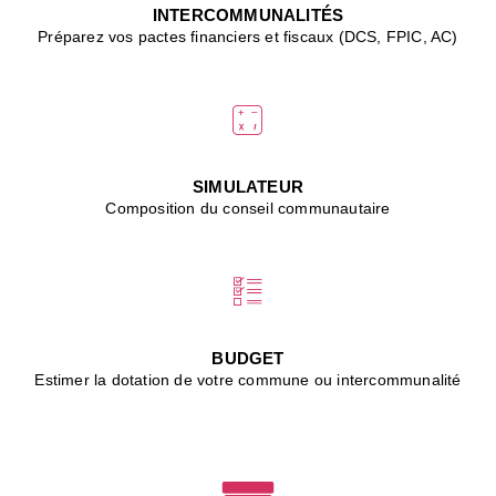
J
INTERCOMMUNALITÉS
(
Préparez vos pactes financiers et fiscaux (DCS, FPIC, AC)
i
u
vi
d
"
p
s
SIMULATEUR
"
Composition du conseil communautaire
■
L
B
:
l
é
c
BUDGET
l
Estimer la dotation de votre commune ou intercommunalité
f
d
c
m
■