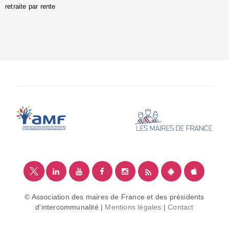
retraite par rente
i
é
:
m
© Association des maires de France et des présidents
d'intercommunalité |
Mentions légales
|
Contact