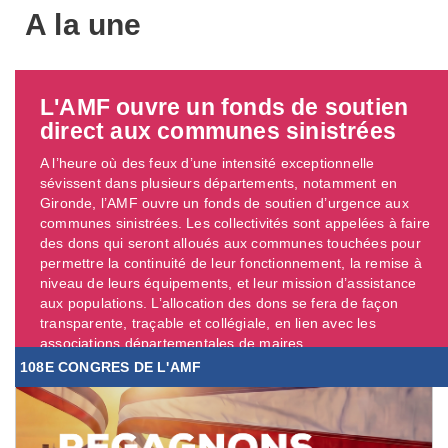
A la une
L'AMF ouvre un fonds de soutien
direct aux communes sinistrées
A l’heure où des feux d’une intensité exceptionnelle
sévissent dans plusieurs départements, notamment en
Gironde, l’AMF ouvre un fonds de soutien d’urgence aux
communes sinistrées. Les collectivités sont appelées à faire
des dons qui seront alloués aux communes touchées pour
permettre la continuité de leur fonctionnement, la remise à
niveau de leurs équipements, et leur mission d’assistance
aux populations. L’allocation des dons se fera de façon
transparente, traçable et collégiale, en lien avec les
associations départementales de maires. ...
108E CONGRES DE L'AMF