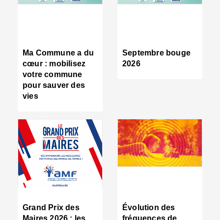
R
d
tr
d
c
Ma Commune a du
Septembre bouge
:
cœur : mobilisez
2026
s
votre commune
s
pour sauver des
s
vies
n
d
■
S
m
:
u
s
i
e
C
■
Grand Prix des
Évolution des
C
Maires 2026 : les
fréquences de