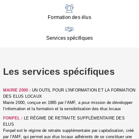
:
d
l
Formation des élus
C
■
N
Services spécifiques
:
s
u
p
e
Les services spécifiques
p
■
C
p
MAIRIE 2000 :
UN OUTIL POUR L'INFORMATION ET LA FORMATION
l
DES ELUS LOCAUX
r
Mairie 2000, conçue en 1985 par l’AMF, a pour mission de développer
d
l’information et la formation et la sensibilisation des élus locaux
l
FONPEL :
LE RÉGIME DE RETRAITE SUPPLÉMENTAIRE DES
p
ELUS
■
Fonpel est le régime de retraite supplémentaire par capitalisation, créé
L
par l’AMF, qui permet aux élus locaux adhérents de se constituer une
e