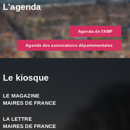
L'agenda
Agenda de l'AMF
Agenda des associations départementales
Le kiosque
LE MAGAZINE
J
MAIRES DE FRANCE
A
2
LA LETTRE
-
MAIRES DE FRANCE
N