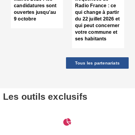
d
candidatures sont
Radio France : ce
c
ouvertes jusqu'au
qui change à partir
d
9 octobre
du 22 juillet 2026 et
l
qui peut concerner
P
votre commune et
d
ses habitants
:
c
d
r
Tous les partenariats
s
l
h
■
S
D
Les outils exclusifs
V
m
d
S
M
e