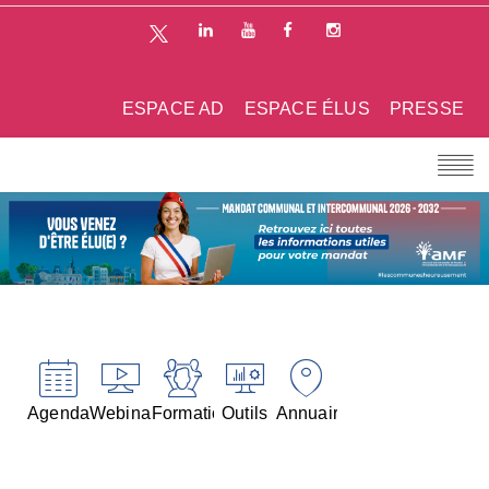
ESPACE AD
ESPACE ÉLUS
PRESSE
Agenda
Webinaires
Formations
Outils
Annuaires