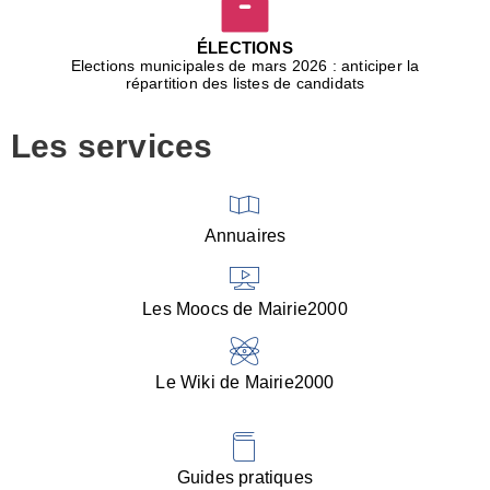
D
j
ÉLECTIONS
b
Elections municipales de mars 2026 : anticiper la
r
répartition des listes de candidats
u
m
Les services
p
■
V
l
V
Annuaires
(
d
C
Les Moocs de Mairie2000
d
s
i
Le Wiki de Mairie2000
■
P
d
l
d
Guides pratiques