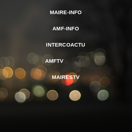
MAIRE-INFO
m
AMF-INFO
e
p
INTERCOACTU
d
M
AMFTV
d
F
MAIRESTV
e
l
m
d
r
d
m
e
d
é