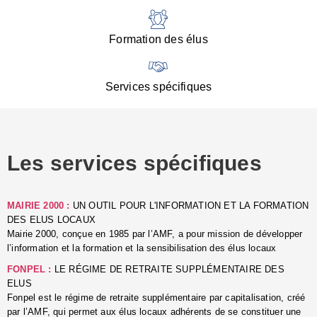
:
d
l
Formation des élus
C
■
N
Services spécifiques
:
s
u
p
e
Les services spécifiques
p
■
C
p
MAIRIE 2000 :
UN OUTIL POUR L'INFORMATION ET LA FORMATION
l
DES ELUS LOCAUX
r
Mairie 2000, conçue en 1985 par l’AMF, a pour mission de développer
d
l’information et la formation et la sensibilisation des élus locaux
l
FONPEL :
LE RÉGIME DE RETRAITE SUPPLÉMENTAIRE DES
p
ELUS
■
Fonpel est le régime de retraite supplémentaire par capitalisation, créé
L
par l’AMF, qui permet aux élus locaux adhérents de se constituer une
e