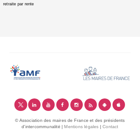
retraite par rente
i
é
:
m
© Association des maires de France et des présidents
d'intercommunalité |
Mentions légales
|
Contact