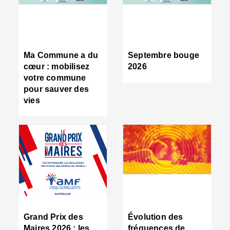
R
d
tr
d
c
Ma Commune a du
Septembre bouge
:
cœur : mobilisez
2026
s
votre commune
s
pour sauver des
s
vies
n
d
■
S
m
:
u
s
i
e
C
■
Grand Prix des
Évolution des
C
Maires 2026 : les
fréquences de