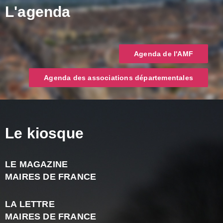
L'agenda
Agenda de l'AMF
Agenda des associations départementales
Le kiosque
LE MAGAZINE
J
MAIRES DE FRANCE
A
2
LA LETTRE
-
MAIRES DE FRANCE
N