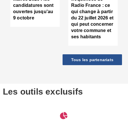
d
candidatures sont
Radio France : ce
c
ouvertes jusqu'au
qui change à partir
d
9 octobre
du 22 juillet 2026 et
l
qui peut concerner
P
votre commune et
d
ses habitants
:
c
d
r
Tous les partenariats
s
l
h
■
S
D
Les outils exclusifs
V
m
d
S
M
e