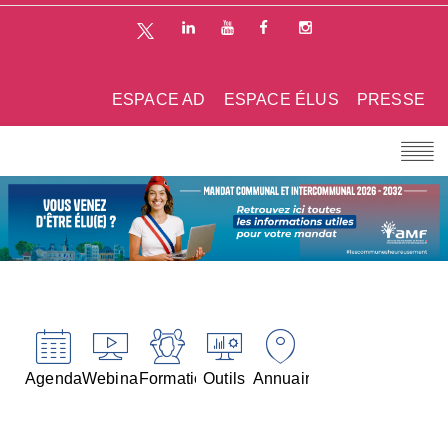
ESPACE AD
ESPACE ÉLUS
PRESSE
Agenda
Webinaires
Formations
Outils
Annuaires