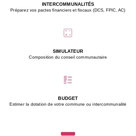
J
INTERCOMMUNALITÉS
(
Préparez vos pactes financiers et fiscaux (DCS, FPIC, AC)
i
u
vi
d
"
p
s
SIMULATEUR
"
Composition du conseil communautaire
■
L
B
:
l
é
c
BUDGET
l
Estimer la dotation de votre commune ou intercommunalité
f
d
c
m
■