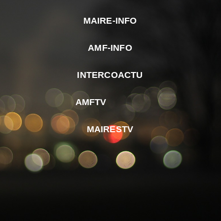
MAIRE-INFO
m
AMF-INFO
e
p
INTERCOACTU
d
M
AMFTV
d
F
MAIRESTV
e
l
m
d
r
d
m
e
d
é