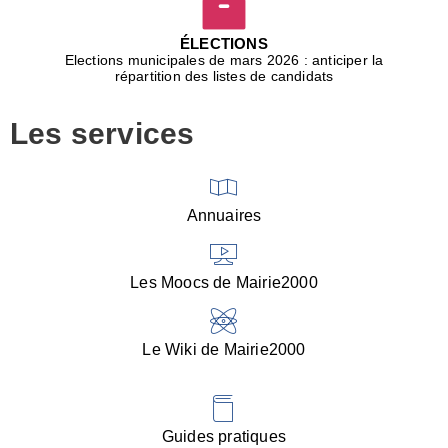
D
j
ÉLECTIONS
b
Elections municipales de mars 2026 : anticiper la
r
répartition des listes de candidats
u
m
Les services
p
■
V
l
V
Annuaires
(
d
C
Les Moocs de Mairie2000
d
s
i
Le Wiki de Mairie2000
■
P
d
l
d
Guides pratiques