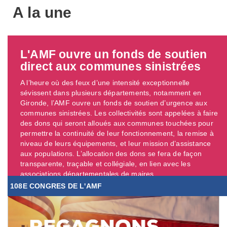
A la une
L'AMF ouvre un fonds de soutien
direct aux communes sinistrées
A l’heure où des feux d’une intensité exceptionnelle
sévissent dans plusieurs départements, notamment en
Gironde, l’AMF ouvre un fonds de soutien d’urgence aux
communes sinistrées. Les collectivités sont appelées à faire
des dons qui seront alloués aux communes touchées pour
permettre la continuité de leur fonctionnement, la remise à
niveau de leurs équipements, et leur mission d’assistance
aux populations. L’allocation des dons se fera de façon
transparente, traçable et collégiale, en lien avec les
associations départementales de maires. ...
108E CONGRES DE L'AMF