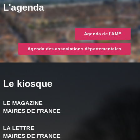
L'agenda
Agenda de l'AMF
Agenda des associations départementales
Le kiosque
LE MAGAZINE
J
MAIRES DE FRANCE
A
2
LA LETTRE
-
MAIRES DE FRANCE
N