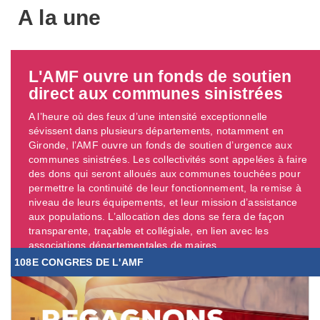
A la une
L'AMF ouvre un fonds de soutien
direct aux communes sinistrées
A l’heure où des feux d’une intensité exceptionnelle
sévissent dans plusieurs départements, notamment en
Gironde, l’AMF ouvre un fonds de soutien d’urgence aux
communes sinistrées. Les collectivités sont appelées à faire
des dons qui seront alloués aux communes touchées pour
permettre la continuité de leur fonctionnement, la remise à
niveau de leurs équipements, et leur mission d’assistance
aux populations. L’allocation des dons se fera de façon
transparente, traçable et collégiale, en lien avec les
associations départementales de maires. ...
108E CONGRES DE L'AMF