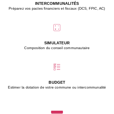
J
INTERCOMMUNALITÉS
(
Préparez vos pactes financiers et fiscaux (DCS, FPIC, AC)
i
u
vi
d
"
p
s
SIMULATEUR
"
Composition du conseil communautaire
■
L
B
:
l
é
c
BUDGET
l
Estimer la dotation de votre commune ou intercommunalité
f
d
c
m
■