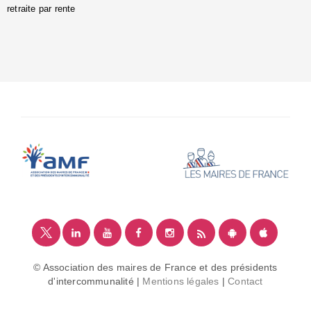
retraite par rente
i
é
:
m
© Association des maires de France et des présidents
d'intercommunalité |
Mentions légales
|
Contact