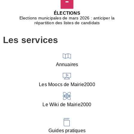
D
j
ÉLECTIONS
b
Elections municipales de mars 2026 : anticiper la
r
répartition des listes de candidats
u
m
Les services
p
■
V
l
V
Annuaires
(
d
C
Les Moocs de Mairie2000
d
s
i
Le Wiki de Mairie2000
■
P
d
l
d
Guides pratiques