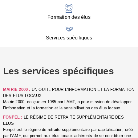
:
d
l
Formation des élus
C
■
N
Services spécifiques
:
s
u
p
e
Les services spécifiques
p
■
C
p
MAIRIE 2000 :
UN OUTIL POUR L'INFORMATION ET LA FORMATION
l
DES ELUS LOCAUX
r
Mairie 2000, conçue en 1985 par l’AMF, a pour mission de développer
d
l’information et la formation et la sensibilisation des élus locaux
l
FONPEL :
LE RÉGIME DE RETRAITE SUPPLÉMENTAIRE DES
p
ELUS
■
Fonpel est le régime de retraite supplémentaire par capitalisation, créé
L
par l’AMF, qui permet aux élus locaux adhérents de se constituer une
e