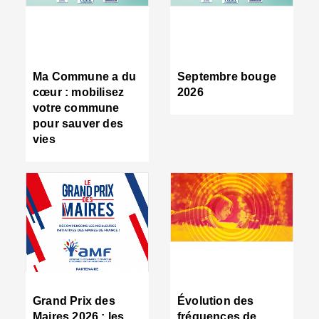
R
d
tr
d
c
Ma Commune a du
Septembre bouge
:
cœur : mobilisez
2026
s
votre commune
s
pour sauver des
s
vies
n
d
■
S
m
:
u
s
i
e
C
■
Grand Prix des
Évolution des
C
Maires 2026 : les
fréquences de