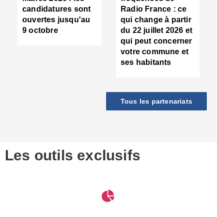
d
candidatures sont
Radio France : ce
c
ouvertes jusqu'au
qui change à partir
d
9 octobre
du 22 juillet 2026 et
l
qui peut concerner
P
votre commune et
d
ses habitants
:
c
d
r
Tous les partenariats
s
l
h
■
S
D
Les outils exclusifs
V
m
d
S
M
e