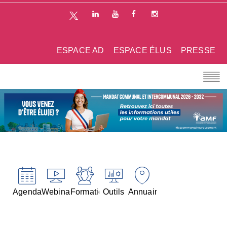
ESPACE AD
ESPACE ÉLUS
PRESSE
Agenda
Webinaires
Formations
Outils
Annuaires