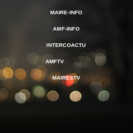
MAIRE-INFO
m
AMF-INFO
e
p
INTERCOACTU
d
M
AMFTV
d
F
MAIRESTV
e
l
m
d
r
d
m
e
d
é