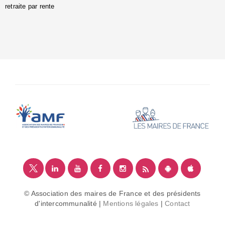
retraite par rente
i
é
:
m
© Association des maires de France et des présidents
d'intercommunalité |
Mentions légales
|
Contact