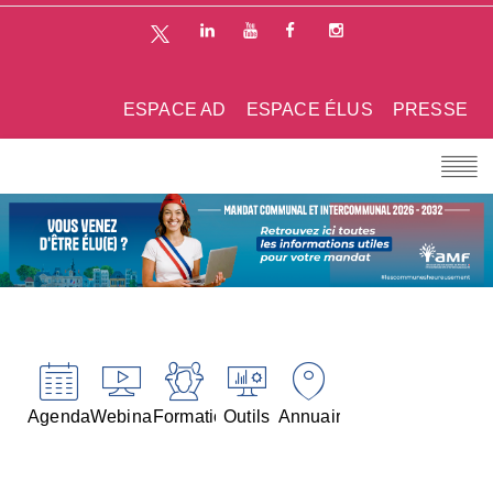
ESPACE AD
ESPACE ÉLUS
PRESSE
Agenda
Webinaires
Formations
Outils
Annuaires