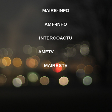
MAIRE-INFO
m
AMF-INFO
e
p
INTERCOACTU
d
M
AMFTV
d
F
MAIRESTV
e
l
m
d
r
d
m
e
d
é