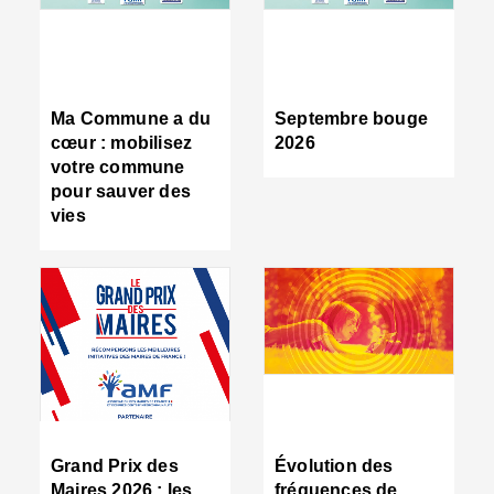
R
d
tr
d
c
Ma Commune a du
Septembre bouge
:
cœur : mobilisez
2026
s
votre commune
s
pour sauver des
s
vies
n
d
■
S
m
:
u
s
i
e
C
■
Grand Prix des
Évolution des
C
Maires 2026 : les
fréquences de