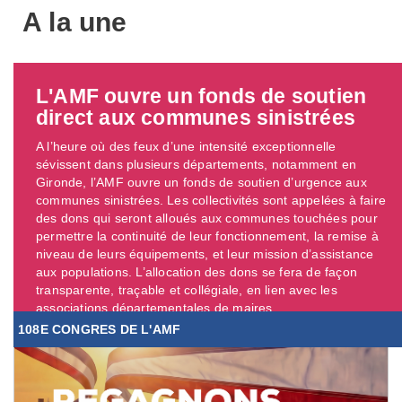
A la une
L'AMF ouvre un fonds de soutien
direct aux communes sinistrées
A l’heure où des feux d’une intensité exceptionnelle
sévissent dans plusieurs départements, notamment en
Gironde, l’AMF ouvre un fonds de soutien d’urgence aux
communes sinistrées. Les collectivités sont appelées à faire
des dons qui seront alloués aux communes touchées pour
permettre la continuité de leur fonctionnement, la remise à
niveau de leurs équipements, et leur mission d’assistance
aux populations. L’allocation des dons se fera de façon
transparente, traçable et collégiale, en lien avec les
associations départementales de maires. ...
108E CONGRES DE L'AMF