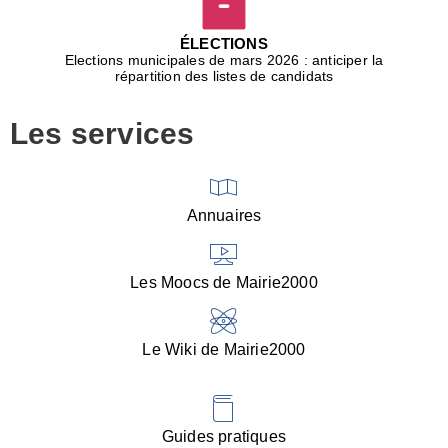
D
j
ÉLECTIONS
b
Elections municipales de mars 2026 : anticiper la
r
répartition des listes de candidats
u
m
Les services
p
■
V
l
V
Annuaires
(
d
C
Les Moocs de Mairie2000
d
s
i
Le Wiki de Mairie2000
■
P
d
l
d
Guides pratiques