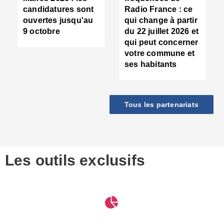
d
candidatures sont
Radio France : ce
c
ouvertes jusqu'au
qui change à partir
d
9 octobre
du 22 juillet 2026 et
l
qui peut concerner
P
votre commune et
d
ses habitants
:
c
d
r
Tous les partenariats
s
l
h
■
S
D
Les outils exclusifs
V
m
d
S
M
e