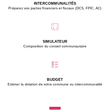
J
INTERCOMMUNALITÉS
(
Préparez vos pactes financiers et fiscaux (DCS, FPIC, AC)
i
u
vi
d
"
p
s
SIMULATEUR
"
Composition du conseil communautaire
■
L
B
:
l
é
c
BUDGET
l
Estimer la dotation de votre commune ou intercommunalité
f
d
c
m
■