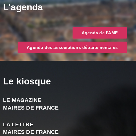
L'agenda
Agenda de l'AMF
Agenda des associations départementales
Le kiosque
LE MAGAZINE
J
MAIRES DE FRANCE
A
2
LA LETTRE
-
MAIRES DE FRANCE
N