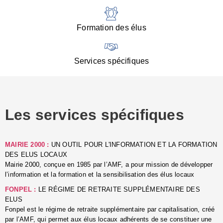
:
d
l
Formation des élus
C
■
N
Services spécifiques
:
s
u
p
e
Les services spécifiques
p
■
C
p
MAIRIE 2000 :
UN OUTIL POUR L'INFORMATION ET LA FORMATION
l
DES ELUS LOCAUX
r
Mairie 2000, conçue en 1985 par l’AMF, a pour mission de développer
d
l’information et la formation et la sensibilisation des élus locaux
l
FONPEL :
LE RÉGIME DE RETRAITE SUPPLÉMENTAIRE DES
p
ELUS
■
Fonpel est le régime de retraite supplémentaire par capitalisation, créé
L
par l’AMF, qui permet aux élus locaux adhérents de se constituer une
e