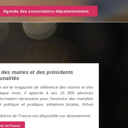
Agenda des associations départementales
des maires et des présidents
unalités
 est le magazine de référence des maires et des
haque mois, il apporte à ses 15 000 abonnés
information nécessaire pour l’exercice des mandats
é politique et juridique, initiatives locales, fiches
 Maires de France est disponible sur abonnement.
res de France