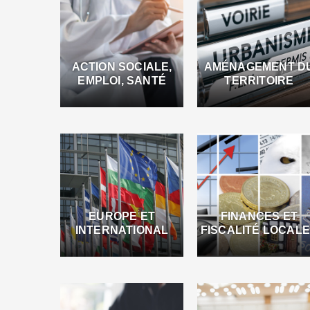
ACTION SOCIALE,
AMÉNAGEMENT D
EMPLOI, SANTÉ
TERRITOIRE
EUROPE ET
FINANCES ET
INTERNATIONAL
FISCALITÉ LOCAL