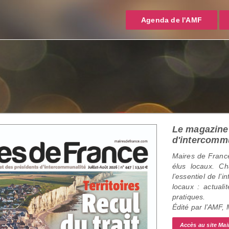
Agenda de l'AMF
Le magazine 
d'intercomm
Maires de France
élus locaux. C
l’essentiel de l’
locaux : actualit
pratiques.
Édité par l’AMF,
Accès au site Mai