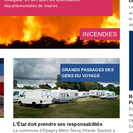
c
départementales de maires. ...
Le
au
la
dé
INCENDIES
GRANDS PASSAGES DES
GENS DU VOYAGE
R
P
En
ap
l’
L'État doit prendre ses responsabilités
Co
La commune d’Epagny-Metz-Tessy (Haute-Savoie) a
vi