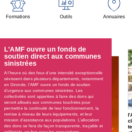
Formations
Outils
Annuaires
L'AMF ouvre un fonds de
soutien direct aux communes
sinistrées
A l’heure où des feux d’une intensité exceptionnelle
sévissent dans plusieurs départements, notamment
en Gironde, l’AMF ouvre un fonds de soutien
d’urgence aux communes sinistrées. Les
collectivités sont appelées à faire des dons qui
seront alloués aux communes touchées pour
permettre la continuité de leur fonctionnement, la
remise à niveau de leurs équipements, et leur
l
mission d’assistance aux populations. L’allocation
c
des dons se fera de façon transparente, traçable et
t
collégiale, en lien avec les associations