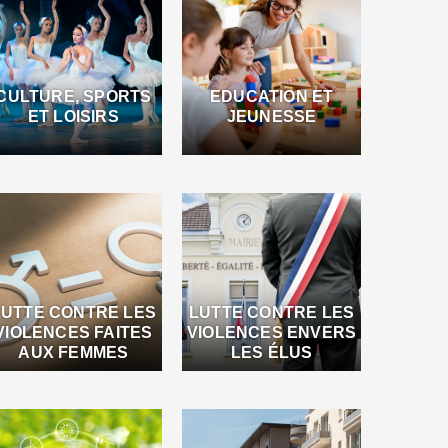
CULTURE, SPORTS
EDUCATION ET
ET LOISIRS
JEUNESSE
LUTTE CONTRE LES
LUTTE CONTRE LES
VIOLENCES FAITES
VIOLENCES ENVERS
AUX FEMMES
LES ÉLUS