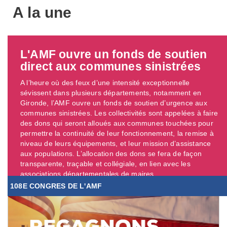
A la une
L'AMF ouvre un fonds de soutien
direct aux communes sinistrées
A l’heure où des feux d’une intensité exceptionnelle
sévissent dans plusieurs départements, notamment en
Gironde, l’AMF ouvre un fonds de soutien d’urgence aux
communes sinistrées. Les collectivités sont appelées à faire
des dons qui seront alloués aux communes touchées pour
permettre la continuité de leur fonctionnement, la remise à
niveau de leurs équipements, et leur mission d’assistance
aux populations. L’allocation des dons se fera de façon
transparente, traçable et collégiale, en lien avec les
associations départementales de maires. ...
108E CONGRES DE L'AMF