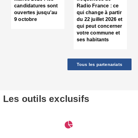
d
candidatures sont
Radio France : ce
c
ouvertes jusqu'au
qui change à partir
d
9 octobre
du 22 juillet 2026 et
l
qui peut concerner
P
votre commune et
d
ses habitants
:
c
d
r
Tous les partenariats
s
l
h
■
S
D
Les outils exclusifs
V
m
d
S
M
e