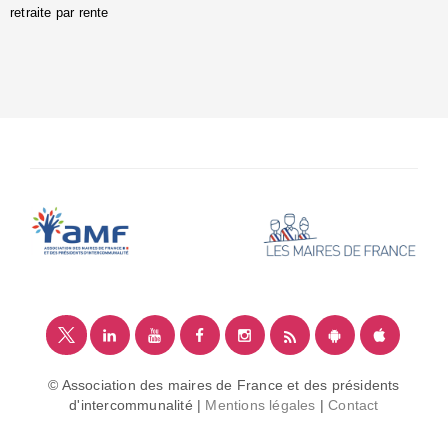
retraite par rente
i
é
:
m
© Association des maires de France et des présidents
d'intercommunalité |
Mentions légales
|
Contact