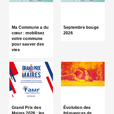
R
d
tr
d
c
Ma Commune a du
Septembre bouge
:
cœur : mobilisez
2026
s
votre commune
s
pour sauver des
s
vies
n
d
■
S
m
:
u
s
i
e
C
■
Grand Prix des
Évolution des
C
Maires 2026 : les
fréquences de