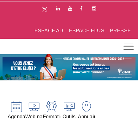
ESPACE AD
ESPACE ÉLUS
PRESSE
Agenda
Webinaires
Formations
Outils
Annuaires