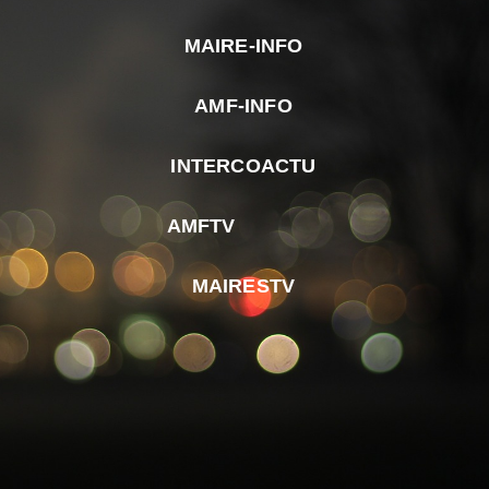
MAIRE-INFO
m
AMF-INFO
e
p
INTERCOACTU
d
M
AMFTV
d
F
MAIRESTV
e
l
m
d
r
d
m
e
d
é