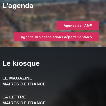
L'agenda
Agenda de l'AMF
Agenda des associations départementales
Le kiosque
LE MAGAZINE
J
MAIRES DE FRANCE
A
2
LA LETTRE
-
MAIRES DE FRANCE
N