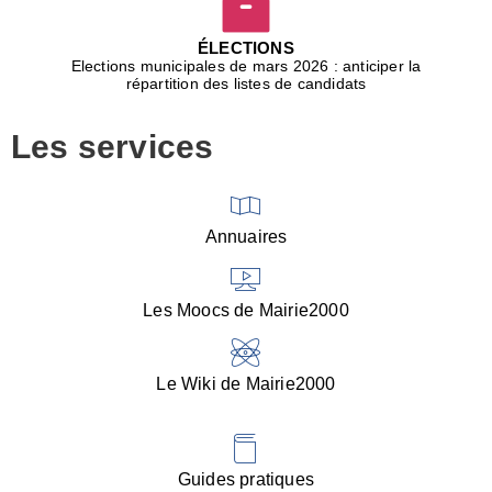
D
j
ÉLECTIONS
b
Elections municipales de mars 2026 : anticiper la
r
répartition des listes de candidats
u
m
Les services
p
■
V
l
V
Annuaires
(
d
C
Les Moocs de Mairie2000
d
s
i
Le Wiki de Mairie2000
■
P
d
l
d
Guides pratiques