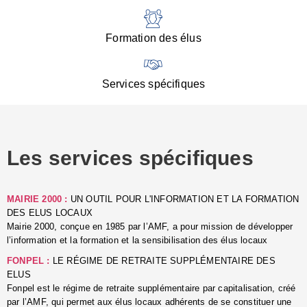
:
d
l
Formation des élus
C
■
N
Services spécifiques
:
s
u
p
e
Les services spécifiques
p
■
C
p
MAIRIE 2000 :
UN OUTIL POUR L'INFORMATION ET LA FORMATION
l
DES ELUS LOCAUX
r
Mairie 2000, conçue en 1985 par l’AMF, a pour mission de développer
d
l’information et la formation et la sensibilisation des élus locaux
l
FONPEL :
LE RÉGIME DE RETRAITE SUPPLÉMENTAIRE DES
p
ELUS
■
Fonpel est le régime de retraite supplémentaire par capitalisation, créé
L
par l’AMF, qui permet aux élus locaux adhérents de se constituer une
e