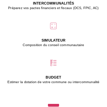
J
INTERCOMMUNALITÉS
(
Préparez vos pactes financiers et fiscaux (DCS, FPIC, AC)
i
u
vi
d
"
p
s
SIMULATEUR
"
Composition du conseil communautaire
■
L
B
:
l
é
c
BUDGET
l
Estimer la dotation de votre commune ou intercommunalité
f
d
c
m
■