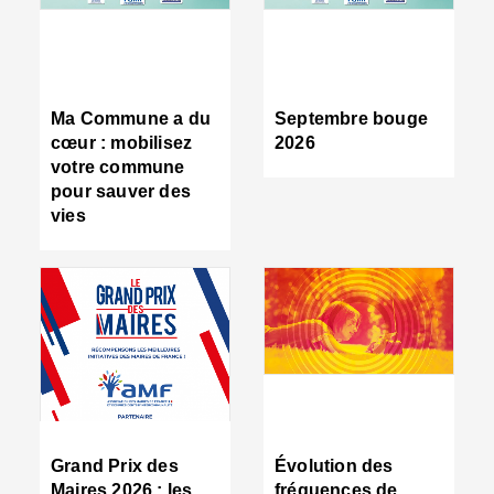
R
d
tr
d
c
Ma Commune a du
Septembre bouge
:
cœur : mobilisez
2026
s
votre commune
s
pour sauver des
s
vies
n
d
■
S
m
:
u
s
i
e
C
■
Grand Prix des
Évolution des
C
Maires 2026 : les
fréquences de