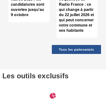
d
candidatures sont
Radio France : ce
c
ouvertes jusqu'au
qui change à partir
d
9 octobre
du 22 juillet 2026 et
l
qui peut concerner
P
votre commune et
d
ses habitants
:
c
d
r
Tous les partenariats
s
l
h
■
S
D
Les outils exclusifs
V
m
d
S
M
e