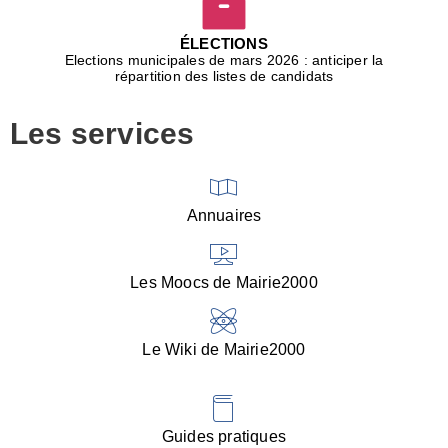
D
j
ÉLECTIONS
b
Elections municipales de mars 2026 : anticiper la
r
répartition des listes de candidats
u
m
Les services
p
■
V
l
V
Annuaires
(
d
C
Les Moocs de Mairie2000
d
s
i
Le Wiki de Mairie2000
■
P
d
l
d
Guides pratiques