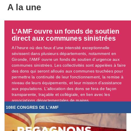
A la une
L'AMF ouvre un fonds de soutien
direct aux communes sinistrées
A l’heure où des feux d’une intensité exceptionnelle
sévissent dans plusieurs départements, notamment en
Gironde, l’AMF ouvre un fonds de soutien d’urgence aux
communes sinistrées. Les collectivités sont appelées à faire
des dons qui seront alloués aux communes touchées pour
permettre la continuité de leur fonctionnement, la remise à
niveau de leurs équipements, et leur mission d’assistance
aux populations. L’allocation des dons se fera de façon
transparente, traçable et collégiale, en lien avec les
associations départementales de maires. ...
108E CONGRES DE L'AMF