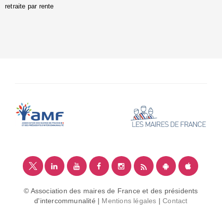
retraite par rente
i
é
:
m
© Association des maires de France et des présidents
d'intercommunalité |
Mentions légales
|
Contact