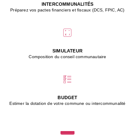
J
INTERCOMMUNALITÉS
(
Préparez vos pactes financiers et fiscaux (DCS, FPIC, AC)
i
u
vi
d
"
p
s
SIMULATEUR
"
Composition du conseil communautaire
■
L
B
:
l
é
c
BUDGET
l
Estimer la dotation de votre commune ou intercommunalité
f
d
c
m
■