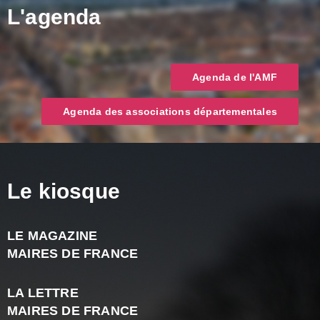
L'agenda
Agenda de l'AMF
Agenda des associations départementales
Le kiosque
LE MAGAZINE
J
MAIRES DE FRANCE
A
2
LA LETTRE
-
MAIRES DE FRANCE
N