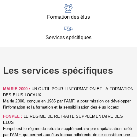
:
d
l
Formation des élus
C
■
N
Services spécifiques
:
s
u
p
e
Les services spécifiques
p
■
C
p
MAIRIE 2000 :
UN OUTIL POUR L'INFORMATION ET LA FORMATION
l
DES ELUS LOCAUX
r
Mairie 2000, conçue en 1985 par l’AMF, a pour mission de développer
d
l’information et la formation et la sensibilisation des élus locaux
l
FONPEL :
LE RÉGIME DE RETRAITE SUPPLÉMENTAIRE DES
p
ELUS
■
Fonpel est le régime de retraite supplémentaire par capitalisation, créé
L
par l’AMF, qui permet aux élus locaux adhérents de se constituer une
e