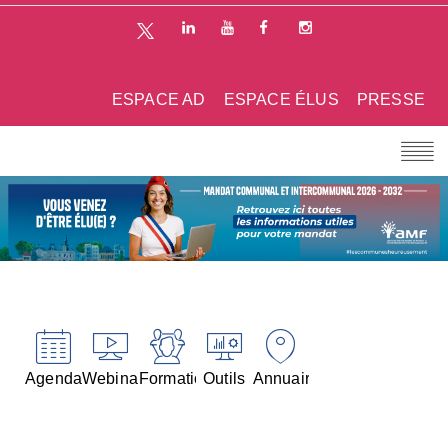
ESPACE AD
ESPACE ÉLUS
PRESSE
Agenda
Webinaires
Formations
Outils
Annuaires