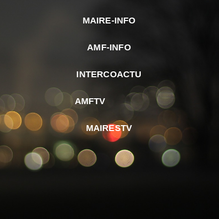
MAIRE-INFO
m
AMF-INFO
e
p
INTERCOACTU
d
M
AMFTV
d
F
MAIRESTV
e
l
m
d
r
d
m
e
d
é