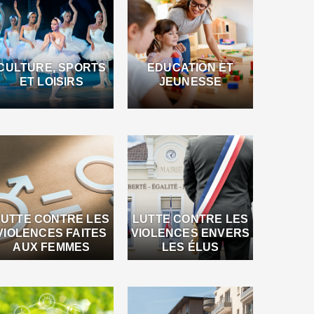
CULTURE, SPORTS
EDUCATION ET
ET LOISIRS
JEUNESSE
LUTTE CONTRE LES
LUTTE CONTRE LES
VIOLENCES FAITES
VIOLENCES ENVERS
AUX FEMMES
LES ÉLUS