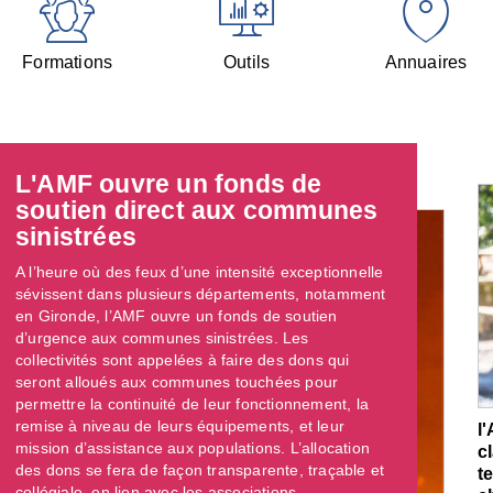
Formations
Outils
Annuaires
L'AMF ouvre un fonds de
soutien direct aux communes
sinistrées
A l’heure où des feux d’une intensité exceptionnelle
sévissent dans plusieurs départements, notamment
en Gironde, l’AMF ouvre un fonds de soutien
d’urgence aux communes sinistrées. Les
collectivités sont appelées à faire des dons qui
seront alloués aux communes touchées pour
permettre la continuité de leur fonctionnement, la
remise à niveau de leurs équipements, et leur
l
mission d’assistance aux populations. L’allocation
c
des dons se fera de façon transparente, traçable et
t
collégiale, en lien avec les associations