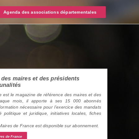
Agenda des associations départementales
des maires et des présidents
unalités
 est le magazine de référence des maires et des
haque mois, il apporte à ses 15 000 abonnés
information nécessaire pour l’exercice des mandats
é politique et juridique, initiatives locales, fiches
 Maires de France est disponible sur abonnement.
res de France