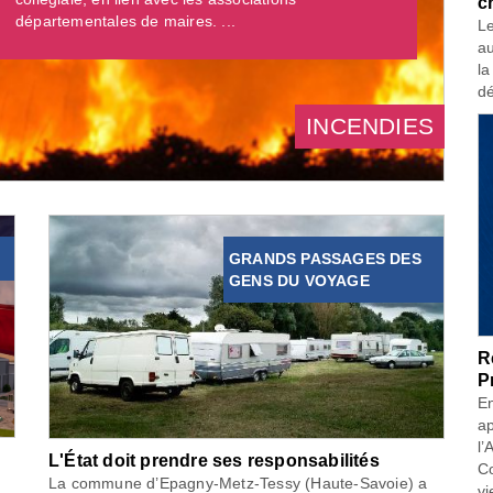
c
départementales de maires. ...
Le
au
la
dé
INCENDIES
GRANDS PASSAGES DES
GENS DU VOYAGE
R
P
En
ap
l’
L'État doit prendre ses responsabilités
Co
La commune d’Epagny-Metz-Tessy (Haute-Savoie) a
vi