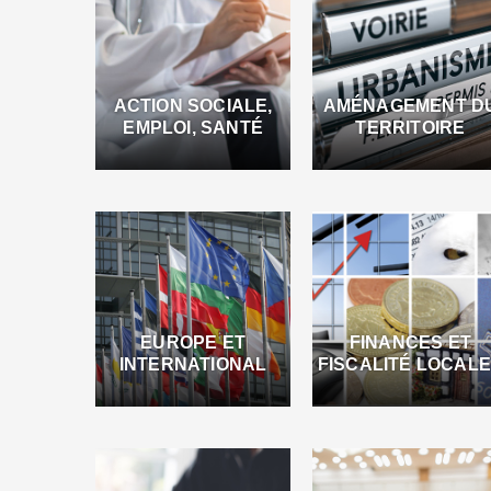
ACTION SOCIALE,
AMÉNAGEMENT D
EMPLOI, SANTÉ
TERRITOIRE
EUROPE ET
FINANCES ET
INTERNATIONAL
FISCALITÉ LOCAL