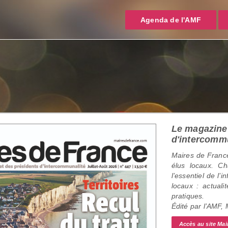
Agenda de l'AMF
Le magazine 
d'intercomm
Maires de France
élus locaux. C
l’essentiel de l’
locaux : actualit
pratiques.
Édité par l’AMF,
Accès au site Mai