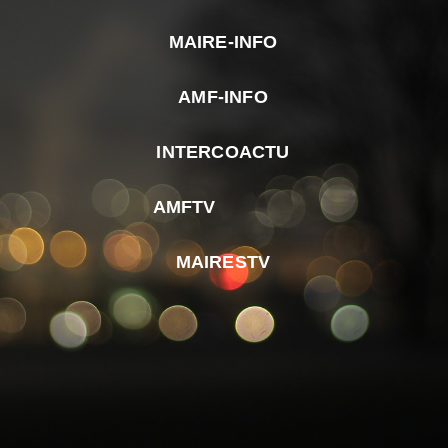
MAIRE-INFO
m
AMF-INFO
e
p
INTERCOACTU
d
M
AMFTV
d
F
MAIRESTV
e
l
m
d
r
d
m
e
d
é