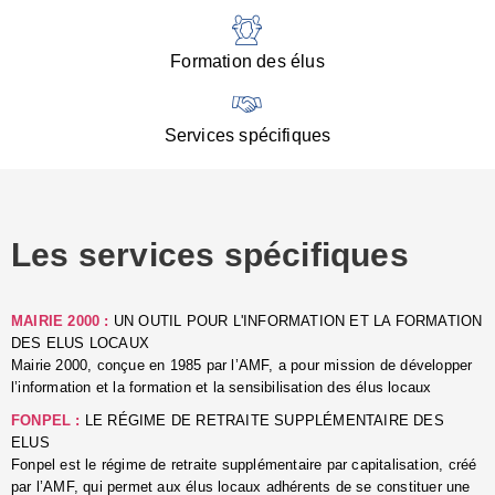
:
d
l
Formation des élus
C
■
N
Services spécifiques
:
s
u
p
e
Les services spécifiques
p
■
C
p
MAIRIE 2000 :
UN OUTIL POUR L'INFORMATION ET LA FORMATION
l
DES ELUS LOCAUX
r
Mairie 2000, conçue en 1985 par l’AMF, a pour mission de développer
d
l’information et la formation et la sensibilisation des élus locaux
l
FONPEL :
LE RÉGIME DE RETRAITE SUPPLÉMENTAIRE DES
p
ELUS
■
Fonpel est le régime de retraite supplémentaire par capitalisation, créé
L
par l’AMF, qui permet aux élus locaux adhérents de se constituer une
e