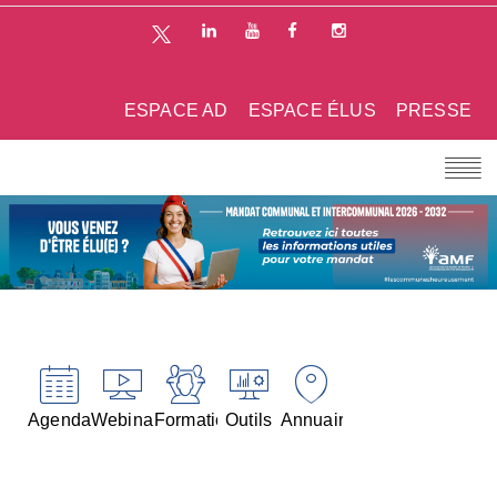
ESPACE AD
ESPACE ÉLUS
PRESSE
Agenda
Webinaires
Formations
Outils
Annuaires