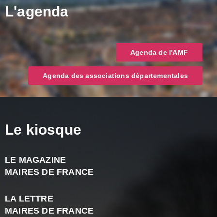
L'agenda
Agenda de l'AMF
Agenda des associations départementales
Le kiosque
LE MAGAZINE
J
MAIRES DE FRANCE
A
2
LA LETTRE
-
MAIRES DE FRANCE
N