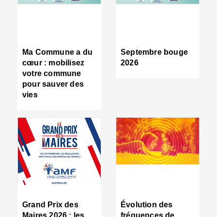
R
d
tr
d
c
Ma Commune a du
Septembre bouge
:
cœur : mobilisez
2026
s
votre commune
s
pour sauver des
s
vies
n
d
■
S
m
:
u
s
i
e
C
■
Grand Prix des
Évolution des
C
Maires 2026 : les
fréquences de