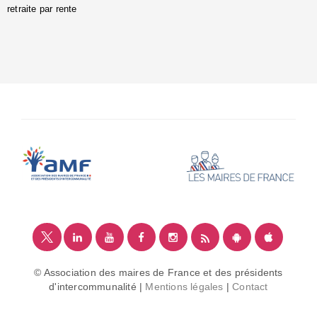
retraite par rente
i
é
:
m
© Association des maires de France et des présidents
d'intercommunalité |
Mentions légales
|
Contact