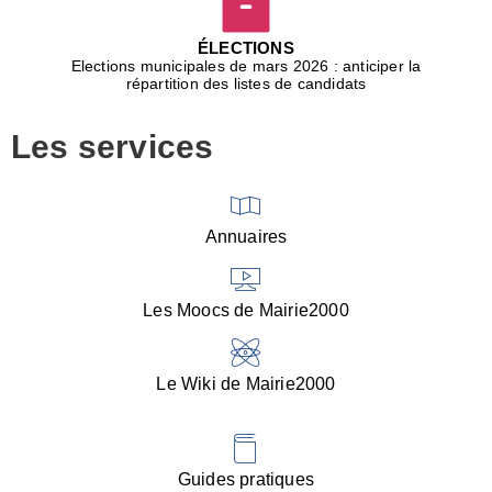
D
j
ÉLECTIONS
b
Elections municipales de mars 2026 : anticiper la
r
répartition des listes de candidats
u
m
Les services
p
■
V
l
V
Annuaires
(
d
C
Les Moocs de Mairie2000
d
s
i
Le Wiki de Mairie2000
■
P
d
l
d
Guides pratiques