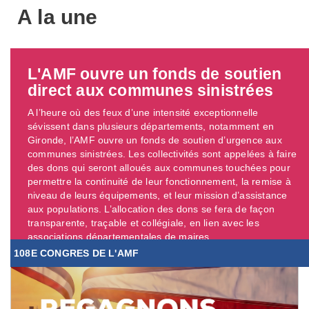
A la une
L'AMF ouvre un fonds de soutien
direct aux communes sinistrées
A l’heure où des feux d’une intensité exceptionnelle
sévissent dans plusieurs départements, notamment en
Gironde, l’AMF ouvre un fonds de soutien d’urgence aux
communes sinistrées. Les collectivités sont appelées à faire
des dons qui seront alloués aux communes touchées pour
permettre la continuité de leur fonctionnement, la remise à
niveau de leurs équipements, et leur mission d’assistance
aux populations. L’allocation des dons se fera de façon
transparente, traçable et collégiale, en lien avec les
associations départementales de maires. ...
108E CONGRES DE L'AMF