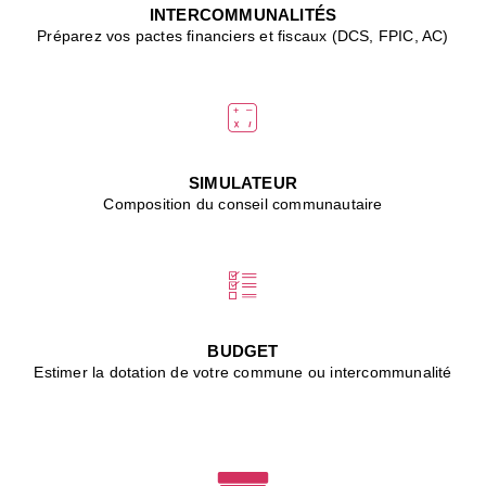
J
INTERCOMMUNALITÉS
(
Préparez vos pactes financiers et fiscaux (DCS, FPIC, AC)
i
u
vi
d
"
p
s
SIMULATEUR
"
Composition du conseil communautaire
■
L
B
:
l
é
c
BUDGET
l
Estimer la dotation de votre commune ou intercommunalité
f
d
c
m
■