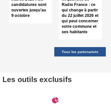
d
candidatures sont
Radio France : ce
c
ouvertes jusqu'au
qui change à partir
d
9 octobre
du 22 juillet 2026 et
l
qui peut concerner
P
votre commune et
d
ses habitants
:
c
d
r
Tous les partenariats
s
l
h
■
S
D
Les outils exclusifs
V
m
d
S
M
e