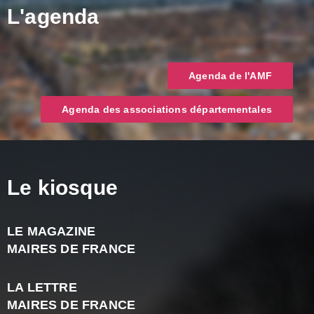
L'agenda
Agenda de l'AMF
Agenda des associations départementales
Le kiosque
LE MAGAZINE
J
MAIRES DE FRANCE
A
2
LA LETTRE
-
MAIRES DE FRANCE
N