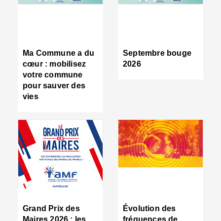
R
d
tr
d
c
Ma Commune a du
Septembre bouge
:
cœur : mobilisez
2026
s
votre commune
s
pour sauver des
s
vies
n
d
■
S
m
:
u
s
i
e
C
■
Grand Prix des
Évolution des
C
Maires 2026 : les
fréquences de