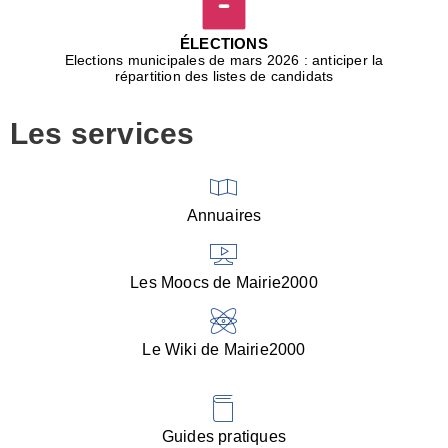
D
j
ÉLECTIONS
b
Elections municipales de mars 2026 : anticiper la
r
répartition des listes de candidats
u
m
Les services
p
■
V
l
V
Annuaires
(
d
C
Les Moocs de Mairie2000
d
s
i
Le Wiki de Mairie2000
■
P
d
l
d
Guides pratiques