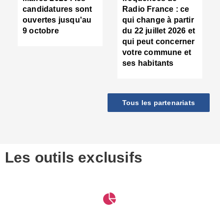
d
candidatures sont
Radio France : ce
c
ouvertes jusqu'au
qui change à partir
d
9 octobre
du 22 juillet 2026 et
l
qui peut concerner
P
votre commune et
d
ses habitants
:
c
d
r
Tous les partenariats
s
l
h
■
S
D
Les outils exclusifs
V
m
d
S
M
e