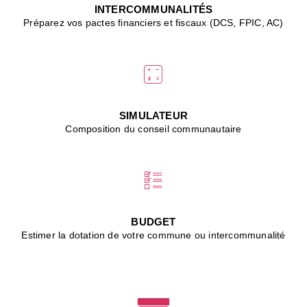
J
INTERCOMMUNALITÉS
(
Préparez vos pactes financiers et fiscaux (DCS, FPIC, AC)
i
u
vi
d
"
p
s
SIMULATEUR
"
Composition du conseil communautaire
■
L
B
:
l
é
c
BUDGET
l
Estimer la dotation de votre commune ou intercommunalité
f
d
c
m
■