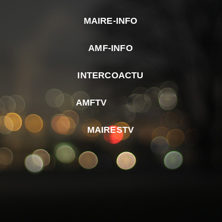
MAIRE-INFO
m
AMF-INFO
e
p
INTERCOACTU
d
M
AMFTV
d
F
MAIRESTV
e
l
m
d
r
d
m
e
d
é