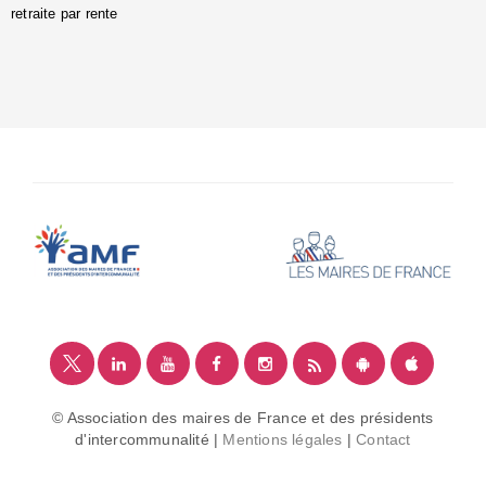
retraite par rente
i
é
:
m
© Association des maires de France et des présidents
d'intercommunalité |
Mentions légales
|
Contact