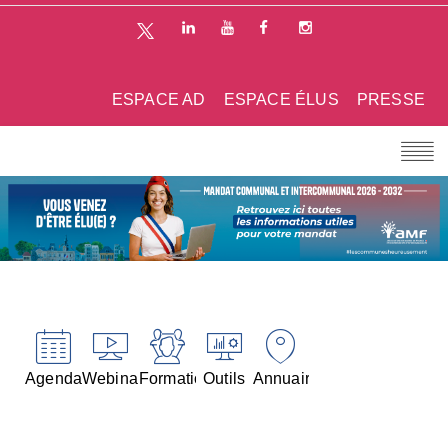
ESPACE AD
ESPACE ÉLUS
PRESSE
Agenda
Webinaires
Formations
Outils
Annuaires