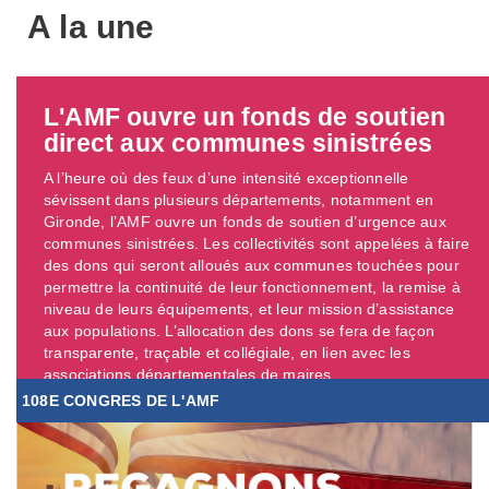
A la une
L'AMF ouvre un fonds de soutien
direct aux communes sinistrées
A l’heure où des feux d’une intensité exceptionnelle
sévissent dans plusieurs départements, notamment en
Gironde, l’AMF ouvre un fonds de soutien d’urgence aux
communes sinistrées. Les collectivités sont appelées à faire
des dons qui seront alloués aux communes touchées pour
permettre la continuité de leur fonctionnement, la remise à
niveau de leurs équipements, et leur mission d’assistance
aux populations. L’allocation des dons se fera de façon
transparente, traçable et collégiale, en lien avec les
associations départementales de maires. ...
108E CONGRES DE L'AMF