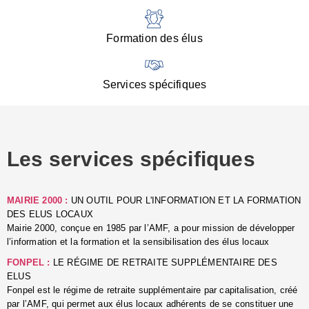
:
d
l
Formation des élus
C
■
N
Services spécifiques
:
s
u
p
e
Les services spécifiques
p
■
C
p
MAIRIE 2000 :
UN OUTIL POUR L'INFORMATION ET LA FORMATION
l
DES ELUS LOCAUX
r
Mairie 2000, conçue en 1985 par l’AMF, a pour mission de développer
d
l’information et la formation et la sensibilisation des élus locaux
l
FONPEL :
LE RÉGIME DE RETRAITE SUPPLÉMENTAIRE DES
p
ELUS
■
Fonpel est le régime de retraite supplémentaire par capitalisation, créé
L
par l’AMF, qui permet aux élus locaux adhérents de se constituer une
e