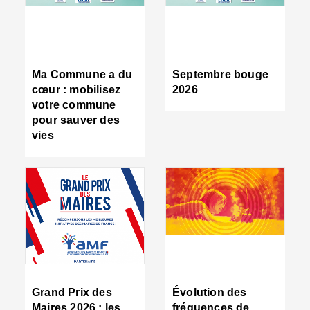
R
d
tr
d
c
Ma Commune a du
Septembre bouge
:
cœur : mobilisez
2026
s
votre commune
s
pour sauver des
s
vies
n
d
■
S
m
:
u
s
i
e
C
■
Grand Prix des
Évolution des
C
Maires 2026 : les
fréquences de