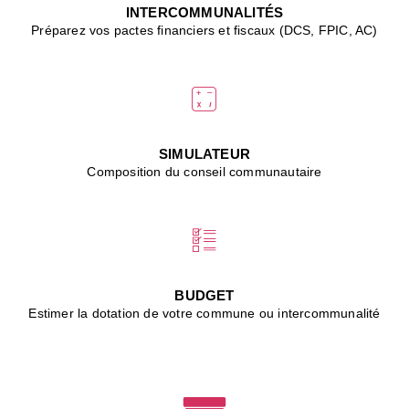
J
INTERCOMMUNALITÉS
(
Préparez vos pactes financiers et fiscaux (DCS, FPIC, AC)
i
u
vi
d
"
p
s
SIMULATEUR
"
Composition du conseil communautaire
■
L
B
:
l
é
c
BUDGET
l
Estimer la dotation de votre commune ou intercommunalité
f
d
c
m
■