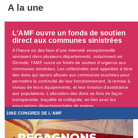
A la une
L'AMF ouvre un fonds de soutien
direct aux communes sinistrées
A l’heure où des feux d’une intensité exceptionnelle
sévissent dans plusieurs départements, notamment en
Gironde, l’AMF ouvre un fonds de soutien d’urgence aux
communes sinistrées. Les collectivités sont appelées à faire
des dons qui seront alloués aux communes touchées pour
permettre la continuité de leur fonctionnement, la remise à
niveau de leurs équipements, et leur mission d’assistance
aux populations. L’allocation des dons se fera de façon
transparente, traçable et collégiale, en lien avec les
associations départementales de maires. ...
108E CONGRES DE L'AMF