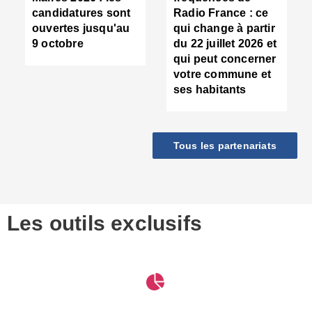
d
candidatures sont
Radio France : ce
c
ouvertes jusqu'au
qui change à partir
d
9 octobre
du 22 juillet 2026 et
l
qui peut concerner
P
votre commune et
d
ses habitants
:
c
d
r
Tous les partenariats
s
l
h
■
S
D
Les outils exclusifs
V
m
d
S
M
e