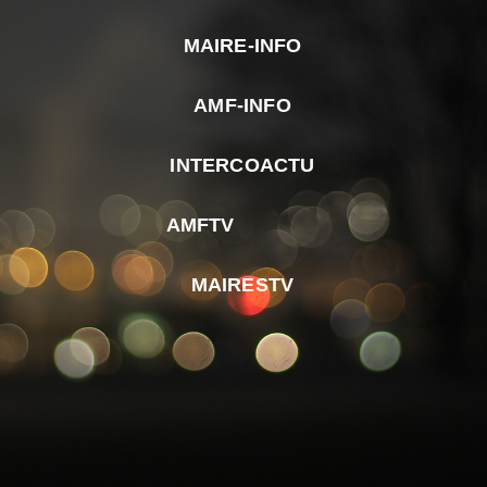
MAIRE-INFO
m
AMF-INFO
e
p
INTERCOACTU
d
M
AMFTV
d
F
MAIRESTV
e
l
m
d
r
d
m
e
d
é