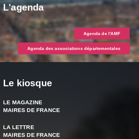
L'agenda
Agenda de l'AMF
Agenda des associations départementales
Le kiosque
LE MAGAZINE
J
MAIRES DE FRANCE
A
2
LA LETTRE
-
MAIRES DE FRANCE
N