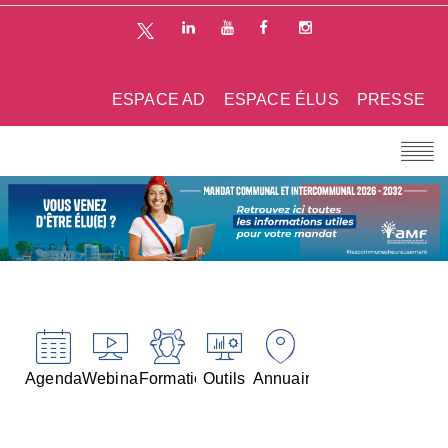
ESPACE AD
ESPACE ÉLUS
PRESSE
Agenda
Webinaires
Formations
Outils
Annuaires