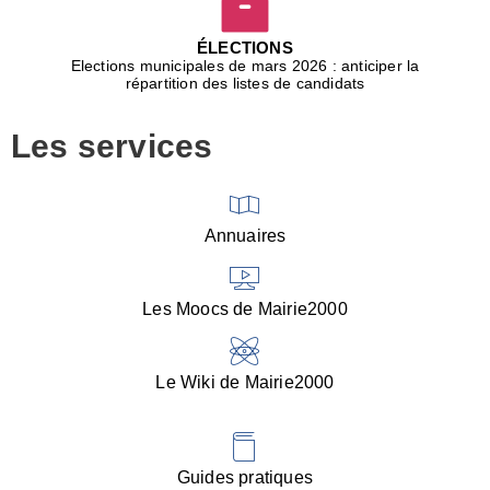
D
j
ÉLECTIONS
b
Elections municipales de mars 2026 : anticiper la
r
répartition des listes de candidats
u
m
Les services
p
■
V
l
V
Annuaires
(
d
C
Les Moocs de Mairie2000
d
s
i
Le Wiki de Mairie2000
■
P
d
l
d
Guides pratiques