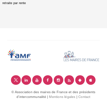
retraite par rente
i
é
:
m
© Association des maires de France et des présidents
d'intercommunalité |
Mentions légales
|
Contact