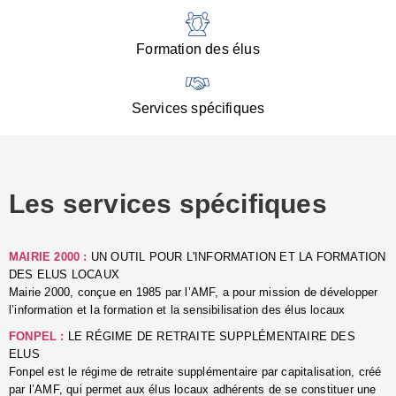
:
d
l
Formation des élus
C
■
N
Services spécifiques
:
s
u
p
e
Les services spécifiques
p
■
C
p
MAIRIE 2000 :
UN OUTIL POUR L'INFORMATION ET LA FORMATION
l
DES ELUS LOCAUX
r
Mairie 2000, conçue en 1985 par l’AMF, a pour mission de développer
d
l’information et la formation et la sensibilisation des élus locaux
l
FONPEL :
LE RÉGIME DE RETRAITE SUPPLÉMENTAIRE DES
p
ELUS
■
Fonpel est le régime de retraite supplémentaire par capitalisation, créé
L
par l’AMF, qui permet aux élus locaux adhérents de se constituer une
e