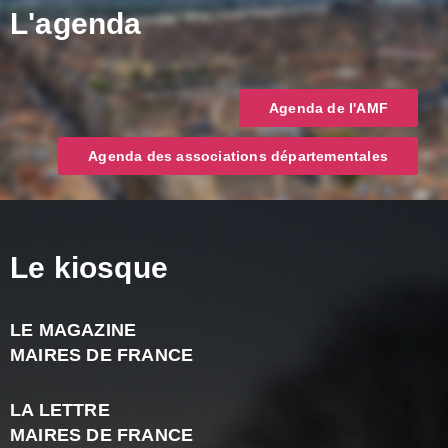
L'agenda
Agenda de l'AMF
Agenda des associations départementales
Le kiosque
LE MAGAZINE
J
MAIRES DE FRANCE
A
2
LA LETTRE
-
MAIRES DE FRANCE
N