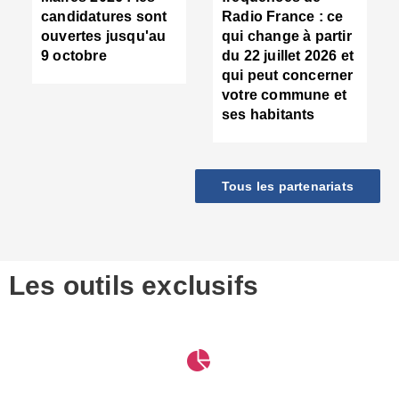
d
candidatures sont
Radio France : ce
c
ouvertes jusqu'au
qui change à partir
d
9 octobre
du 22 juillet 2026 et
l
qui peut concerner
P
votre commune et
d
ses habitants
:
c
d
r
Tous les partenariats
s
l
h
■
S
D
Les outils exclusifs
V
m
d
S
M
e