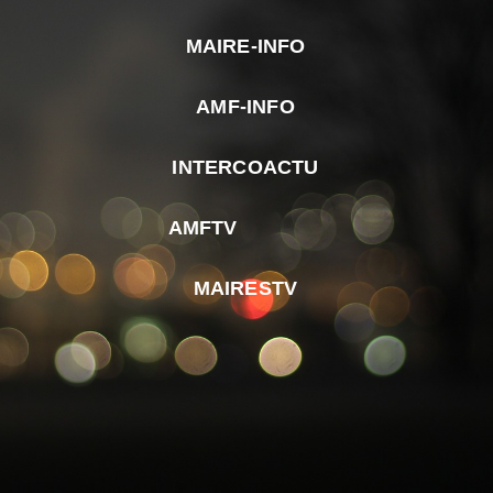
MAIRE-INFO
m
AMF-INFO
e
p
INTERCOACTU
d
M
AMFTV
d
F
MAIRESTV
e
l
m
d
r
d
m
e
d
é