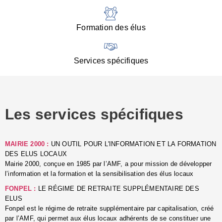
:
d
l
Formation des élus
C
■
N
Services spécifiques
:
s
u
p
e
Les services spécifiques
p
■
C
p
MAIRIE 2000 :
UN OUTIL POUR L'INFORMATION ET LA FORMATION
l
DES ELUS LOCAUX
r
Mairie 2000, conçue en 1985 par l’AMF, a pour mission de développer
d
l’information et la formation et la sensibilisation des élus locaux
l
FONPEL :
LE RÉGIME DE RETRAITE SUPPLÉMENTAIRE DES
p
ELUS
■
Fonpel est le régime de retraite supplémentaire par capitalisation, créé
L
par l’AMF, qui permet aux élus locaux adhérents de se constituer une
e