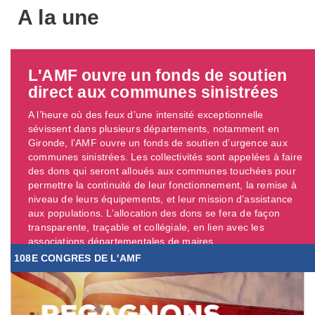
A la une
L'AMF ouvre un fonds de soutien
direct aux communes sinistrées
A l’heure où des feux d’une intensité exceptionnelle
sévissent dans plusieurs départements, notamment en
Gironde, l’AMF ouvre un fonds de soutien d’urgence aux
communes sinistrées. Les collectivités sont appelées à faire
des dons qui seront alloués aux communes touchées pour
permettre la continuité de leur fonctionnement, la remise à
niveau de leurs équipements, et leur mission d’assistance
aux populations. L’allocation des dons se fera de façon
transparente, traçable et collégiale, en lien avec les
associations départementales de maires. ...
108E CONGRES DE L'AMF