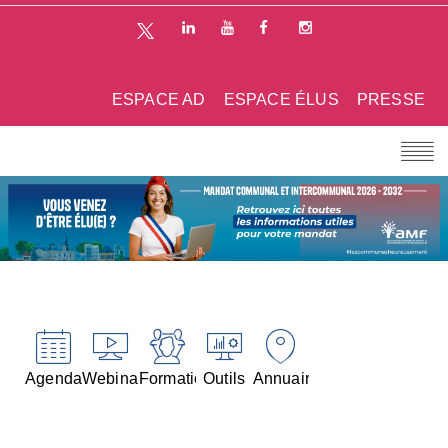
ESPACE AD
ESPACE ÉLUS
PRESSE
Agenda
Webinaires
Formations
Outils
Annuaires