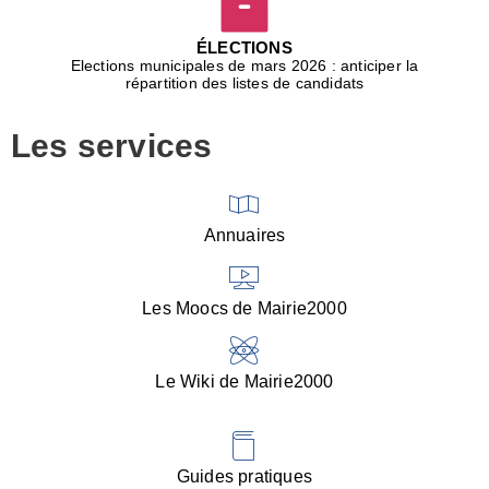
D
j
ÉLECTIONS
b
Elections municipales de mars 2026 : anticiper la
r
répartition des listes de candidats
u
m
Les services
p
■
V
l
V
Annuaires
(
d
C
Les Moocs de Mairie2000
d
s
i
Le Wiki de Mairie2000
■
P
d
l
d
Guides pratiques