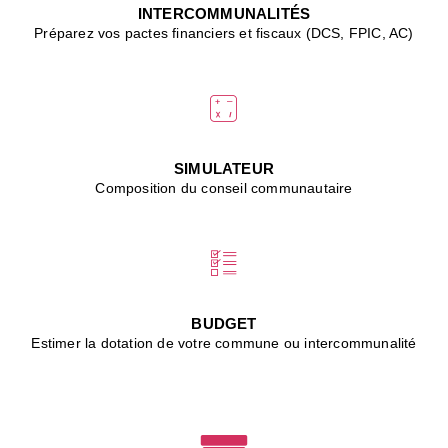
J
INTERCOMMUNALITÉS
(
Préparez vos pactes financiers et fiscaux (DCS, FPIC, AC)
i
u
vi
d
"
p
s
SIMULATEUR
"
Composition du conseil communautaire
■
L
B
:
l
é
c
BUDGET
l
Estimer la dotation de votre commune ou intercommunalité
f
d
c
m
■