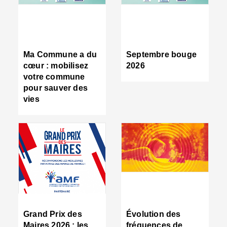
R
d
tr
d
c
Ma Commune a du
Septembre bouge
:
cœur : mobilisez
2026
s
votre commune
s
pour sauver des
s
vies
n
d
■
S
m
:
u
s
i
e
C
■
Grand Prix des
Évolution des
C
Maires 2026 : les
fréquences de