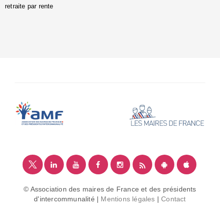
retraite par rente
i
é
:
m
© Association des maires de France et des présidents
d'intercommunalité |
Mentions légales
|
Contact