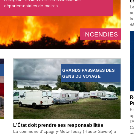
c
départementales de maires. ...
Le
au
la
dé
INCENDIES
GRANDS PASSAGES DES
GENS DU VOYAGE
R
P
En
ap
l’
L'État doit prendre ses responsabilités
Co
La commune d’Epagny-Metz-Tessy (Haute-Savoie) a
vi