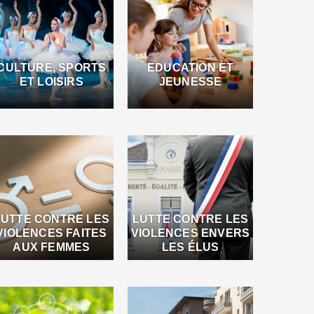
CULTURE, SPORTS
EDUCATION ET
ET LOISIRS
JEUNESSE
LUTTE CONTRE LES
LUTTE CONTRE LES
VIOLENCES FAITES
VIOLENCES ENVERS
AUX FEMMES
LES ÉLUS