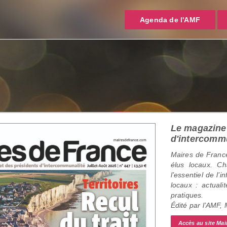
Agenda de l'AMF
Le magazine 
d'intercomm
Maires de France
élus locaux. C
l’essentiel de l’
locaux : actualit
pratiques.
Édité par l’AMF,
Accès au site Mai