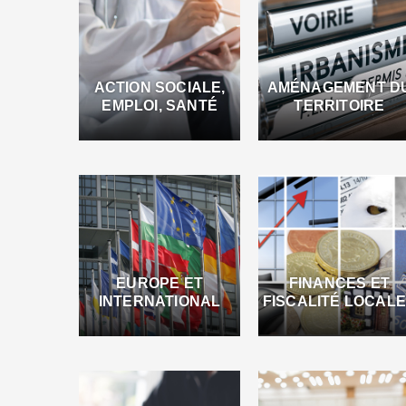
ACTION SOCIALE,
AMÉNAGEMENT D
EMPLOI, SANTÉ
TERRITOIRE
EUROPE ET
FINANCES ET
INTERNATIONAL
FISCALITÉ LOCAL