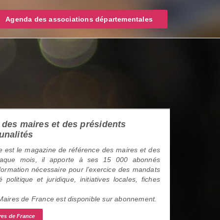
Agenda des associations départementales
des maires et des présidents
unalités
 est le magazine de référence des maires et des
haque mois, il apporte à ses 15 000 abonnés
information nécessaire pour l’exercice des mandats
é politique et juridique, initiatives locales, fiches
 Maires de France est disponible sur abonnement.
res de France