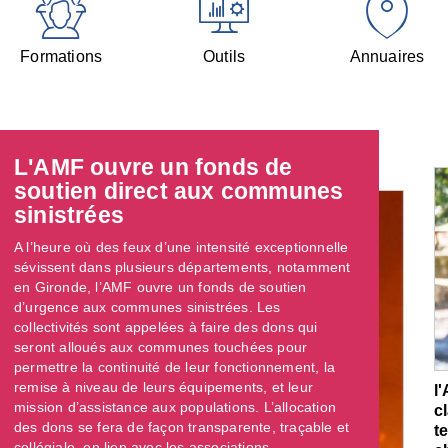
Formations
Outils
Annuaires
L'AMF ouvre un fonds de
soutien direct aux communes
sinistrées
A l’heure où des feux d’une intensité exceptionnelle
sévissent dans plusieurs départements, notamment
en Gironde, l’AMF ouvre un fonds de soutien
d’urgence aux communes sinistrées. Les
collectivités sont appelées à faire des dons qui
seront alloués aux communes touchées pour
permettre la continuité de leur fonctionnement, la
remise à niveau de leurs équipements, et leur
l
mission d’assistance aux populations. L’allocation
c
des dons se fera de façon transparente, traçable et
t
collégiale, en lien avec les associations