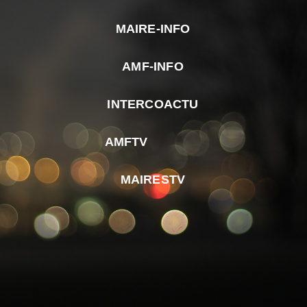
MAIRE-INFO
m
AMF-INFO
e
p
INTERCOACTU
d
M
AMFTV
d
F
MAIRESTV
e
l
m
d
r
d
m
e
d
é