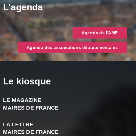
L'agenda
Agenda de l'AMF
Agenda des associations départementales
Le kiosque
LE MAGAZINE
J
MAIRES DE FRANCE
A
2
LA LETTRE
-
MAIRES DE FRANCE
N