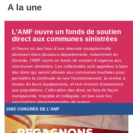
A la une
L'AMF ouvre un fonds de soutien
direct aux communes sinistrées
A l’heure où des feux d’une intensité exceptionnelle
sévissent dans plusieurs départements, notamment en
Gironde, l’AMF ouvre un fonds de soutien d’urgence aux
communes sinistrées. Les collectivités sont appelées à faire
des dons qui seront alloués aux communes touchées pour
permettre la continuité de leur fonctionnement, la remise à
niveau de leurs équipements, et leur mission d’assistance
aux populations. L’allocation des dons se fera de façon
transparente, traçable et collégiale, en lien avec les
associations départementales de maires. ...
108E CONGRES DE L'AMF