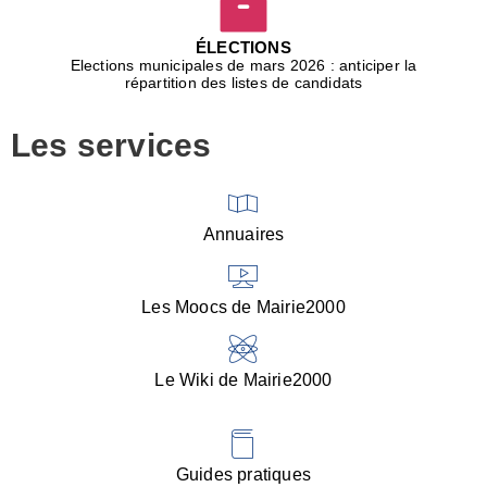
D
j
ÉLECTIONS
b
Elections municipales de mars 2026 : anticiper la
r
répartition des listes de candidats
u
m
Les services
p
■
V
l
V
Annuaires
(
d
C
Les Moocs de Mairie2000
d
s
i
Le Wiki de Mairie2000
■
P
d
l
d
Guides pratiques