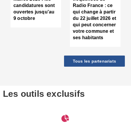
d
candidatures sont
Radio France : ce
c
ouvertes jusqu'au
qui change à partir
d
9 octobre
du 22 juillet 2026 et
l
qui peut concerner
P
votre commune et
d
ses habitants
:
c
d
r
Tous les partenariats
s
l
h
■
S
D
Les outils exclusifs
V
m
d
S
M
e