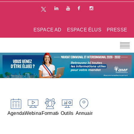
ESPACE AD
ESPACE ÉLUS
PRESSE
Agenda
Webinaires
Formations
Outils
Annuaires