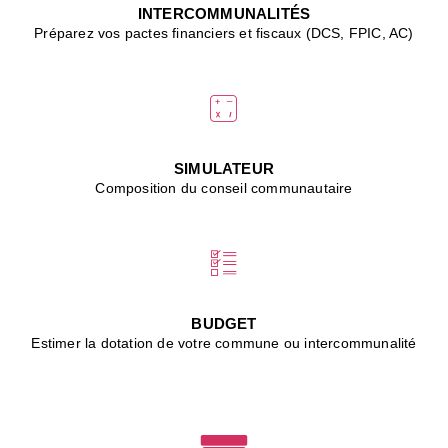
J
INTERCOMMUNALITÉS
(
Préparez vos pactes financiers et fiscaux (DCS, FPIC, AC)
i
u
vi
d
"
p
s
SIMULATEUR
"
Composition du conseil communautaire
■
L
B
:
l
é
c
BUDGET
l
Estimer la dotation de votre commune ou intercommunalité
f
d
c
m
■