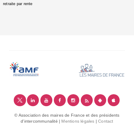
retraite par rente
i
é
:
m
© Association des maires de France et des présidents
d'intercommunalité |
Mentions légales
|
Contact