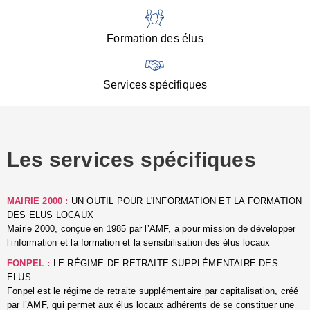
:
d
l
Formation des élus
C
■
N
Services spécifiques
:
s
u
p
e
Les services spécifiques
p
■
C
p
MAIRIE 2000 :
UN OUTIL POUR L'INFORMATION ET LA FORMATION
l
DES ELUS LOCAUX
r
Mairie 2000, conçue en 1985 par l’AMF, a pour mission de développer
d
l’information et la formation et la sensibilisation des élus locaux
l
FONPEL :
LE RÉGIME DE RETRAITE SUPPLÉMENTAIRE DES
p
ELUS
■
Fonpel est le régime de retraite supplémentaire par capitalisation, créé
L
par l’AMF, qui permet aux élus locaux adhérents de se constituer une
e