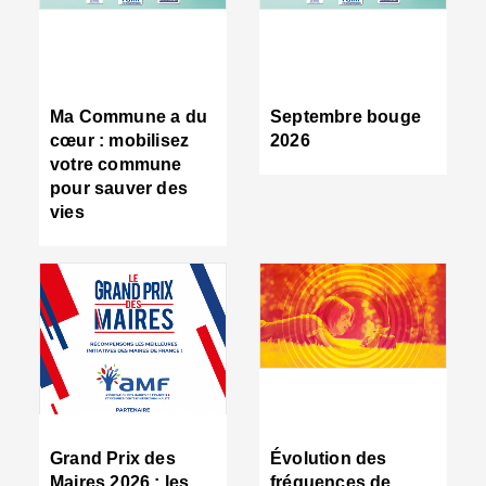
R
d
tr
d
c
Ma Commune a du
Septembre bouge
:
cœur : mobilisez
2026
s
votre commune
s
pour sauver des
s
vies
n
d
■
S
m
:
u
s
i
e
C
■
Grand Prix des
Évolution des
C
Maires 2026 : les
fréquences de