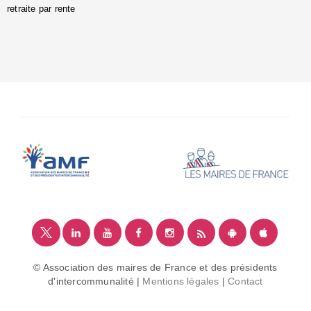
retraite par rente
i
é
:
m
© Association des maires de France et des présidents
d'intercommunalité |
Mentions légales
|
Contact