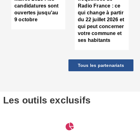
d
candidatures sont
Radio France : ce
c
ouvertes jusqu'au
qui change à partir
d
9 octobre
du 22 juillet 2026 et
l
qui peut concerner
P
votre commune et
d
ses habitants
:
c
d
r
Tous les partenariats
s
l
h
■
S
D
Les outils exclusifs
V
m
d
S
M
e