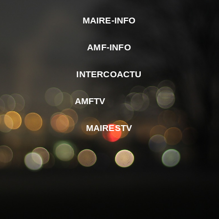
MAIRE-INFO
m
AMF-INFO
e
p
INTERCOACTU
d
M
AMFTV
d
F
MAIRESTV
e
l
m
d
r
d
m
e
d
é