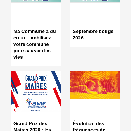
R
d
tr
d
c
Ma Commune a du
Septembre bouge
:
cœur : mobilisez
2026
s
votre commune
s
pour sauver des
s
vies
n
d
■
S
m
:
u
s
i
e
C
■
Grand Prix des
Évolution des
C
Maires 2026 : les
fréquences de