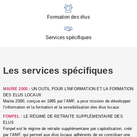
:
d
l
Formation des élus
C
■
N
Services spécifiques
:
s
u
p
e
Les services spécifiques
p
■
C
p
MAIRIE 2000 :
UN OUTIL POUR L'INFORMATION ET LA FORMATION
l
DES ELUS LOCAUX
r
Mairie 2000, conçue en 1985 par l’AMF, a pour mission de développer
d
l’information et la formation et la sensibilisation des élus locaux
l
FONPEL :
LE RÉGIME DE RETRAITE SUPPLÉMENTAIRE DES
p
ELUS
■
Fonpel est le régime de retraite supplémentaire par capitalisation, créé
L
par l’AMF, qui permet aux élus locaux adhérents de se constituer une
e