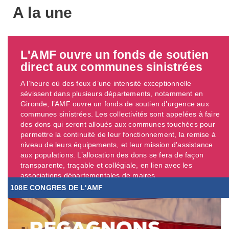
A la une
L'AMF ouvre un fonds de soutien
direct aux communes sinistrées
A l’heure où des feux d’une intensité exceptionnelle
sévissent dans plusieurs départements, notamment en
Gironde, l’AMF ouvre un fonds de soutien d’urgence aux
communes sinistrées. Les collectivités sont appelées à faire
des dons qui seront alloués aux communes touchées pour
permettre la continuité de leur fonctionnement, la remise à
niveau de leurs équipements, et leur mission d’assistance
aux populations. L’allocation des dons se fera de façon
transparente, traçable et collégiale, en lien avec les
associations départementales de maires. ...
108E CONGRES DE L'AMF