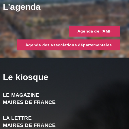
L'agenda
Agenda de l'AMF
Agenda des associations départementales
Le kiosque
LE MAGAZINE
J
MAIRES DE FRANCE
A
2
LA LETTRE
-
MAIRES DE FRANCE
N