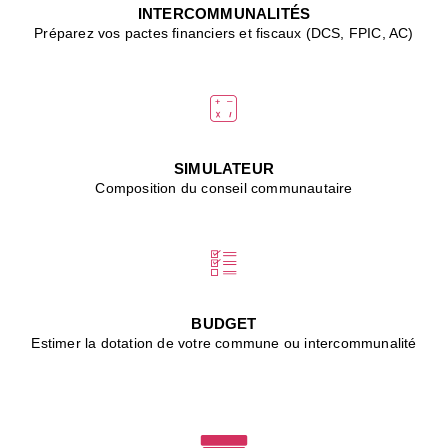
J
INTERCOMMUNALITÉS
(
Préparez vos pactes financiers et fiscaux (DCS, FPIC, AC)
i
u
vi
d
"
p
s
SIMULATEUR
"
Composition du conseil communautaire
■
L
B
:
l
é
c
BUDGET
l
Estimer la dotation de votre commune ou intercommunalité
f
d
c
m
■