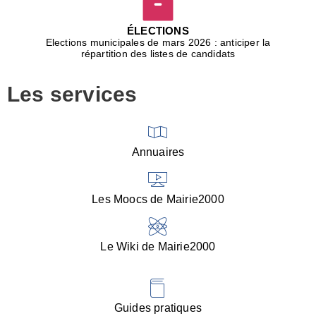
D
j
ÉLECTIONS
b
Elections municipales de mars 2026 : anticiper la
r
répartition des listes de candidats
u
m
Les services
p
■
V
l
V
Annuaires
(
d
C
Les Moocs de Mairie2000
d
s
i
Le Wiki de Mairie2000
■
P
d
l
d
Guides pratiques