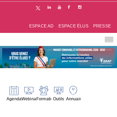
ESPACE AD
ESPACE ÉLUS
PRESSE
Agenda
Webinaires
Formations
Outils
Annuaires