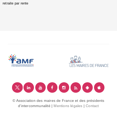
retraite par rente
i
é
:
m
© Association des maires de France et des présidents
d'intercommunalité |
Mentions légales
|
Contact