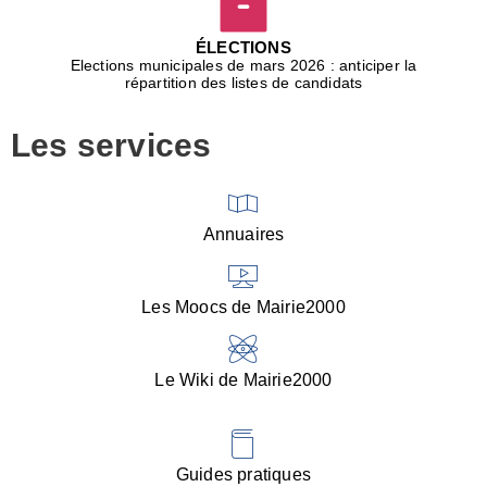
D
j
ÉLECTIONS
b
Elections municipales de mars 2026 : anticiper la
r
répartition des listes de candidats
u
m
Les services
p
■
V
l
V
Annuaires
(
d
C
Les Moocs de Mairie2000
d
s
i
Le Wiki de Mairie2000
■
P
d
l
d
Guides pratiques