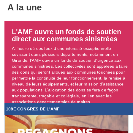
A la une
L'AMF ouvre un fonds de soutien
direct aux communes sinistrées
A l’heure où des feux d’une intensité exceptionnelle
sévissent dans plusieurs départements, notamment en
Gironde, l’AMF ouvre un fonds de soutien d’urgence aux
communes sinistrées. Les collectivités sont appelées à faire
des dons qui seront alloués aux communes touchées pour
permettre la continuité de leur fonctionnement, la remise à
niveau de leurs équipements, et leur mission d’assistance
aux populations. L’allocation des dons se fera de façon
transparente, traçable et collégiale, en lien avec les
associations départementales de maires. ...
108E CONGRES DE L'AMF