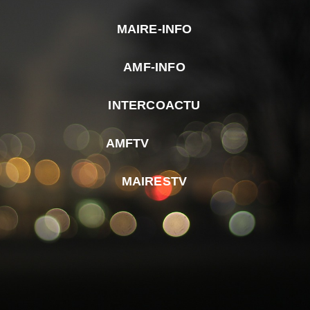
MAIRE-INFO
m
AMF-INFO
e
p
INTERCOACTU
d
M
AMFTV
d
F
MAIRESTV
e
l
m
d
r
d
m
e
d
é