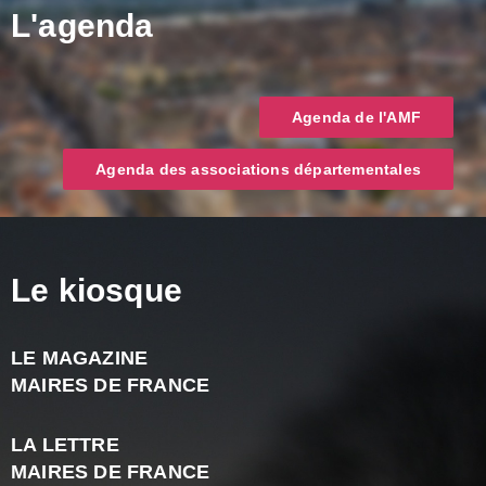
L'agenda
Agenda de l'AMF
Agenda des associations départementales
Le kiosque
LE MAGAZINE
J
MAIRES DE FRANCE
A
2
LA LETTRE
-
MAIRES DE FRANCE
N