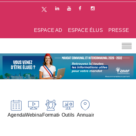
ESPACE AD
ESPACE ÉLUS
PRESSE
Agenda
Webinaires
Formations
Outils
Annuaires