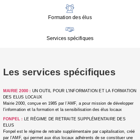
:
d
l
Formation des élus
C
■
N
Services spécifiques
:
s
u
p
e
Les services spécifiques
p
■
C
p
MAIRIE 2000 :
UN OUTIL POUR L'INFORMATION ET LA FORMATION
l
DES ELUS LOCAUX
r
Mairie 2000, conçue en 1985 par l’AMF, a pour mission de développer
d
l’information et la formation et la sensibilisation des élus locaux
l
FONPEL :
LE RÉGIME DE RETRAITE SUPPLÉMENTAIRE DES
p
ELUS
■
Fonpel est le régime de retraite supplémentaire par capitalisation, créé
L
par l’AMF, qui permet aux élus locaux adhérents de se constituer une
e