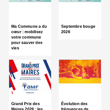
R
d
tr
d
c
Ma Commune a du
Septembre bouge
:
cœur : mobilisez
2026
s
votre commune
s
pour sauver des
s
vies
n
d
■
S
m
:
u
s
i
e
C
■
Grand Prix des
Évolution des
C
Maires 2026 : les
fréquences de