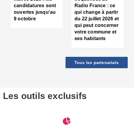
d
candidatures sont
Radio France : ce
c
ouvertes jusqu'au
qui change à partir
d
9 octobre
du 22 juillet 2026 et
l
qui peut concerner
P
votre commune et
d
ses habitants
:
c
d
r
Tous les partenariats
s
l
h
■
S
D
Les outils exclusifs
V
m
d
S
M
e