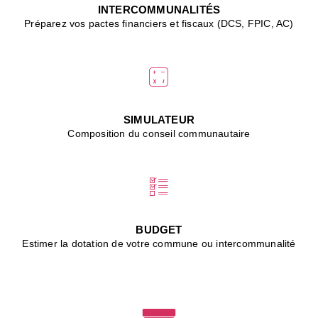
J
INTERCOMMUNALITÉS
(
Préparez vos pactes financiers et fiscaux (DCS, FPIC, AC)
i
u
vi
d
"
p
s
SIMULATEUR
"
Composition du conseil communautaire
■
L
B
:
l
é
c
BUDGET
l
Estimer la dotation de votre commune ou intercommunalité
f
d
c
m
■