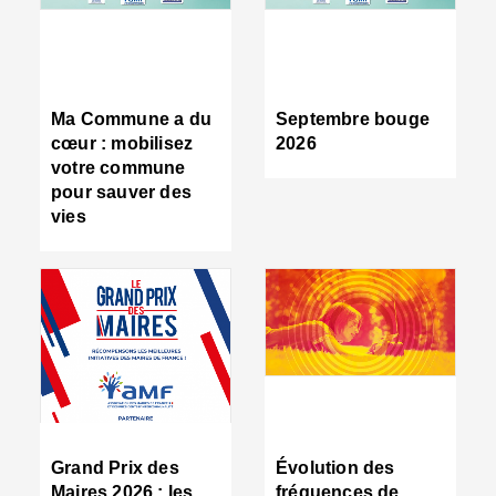
R
d
tr
d
c
Ma Commune a du
Septembre bouge
:
cœur : mobilisez
2026
s
votre commune
s
pour sauver des
s
vies
n
d
■
S
m
:
u
s
i
e
C
■
Grand Prix des
Évolution des
C
Maires 2026 : les
fréquences de