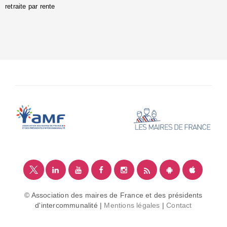
retraite par rente
i
é
:
m
© Association des maires de France et des présidents
d'intercommunalité |
Mentions légales
|
Contact