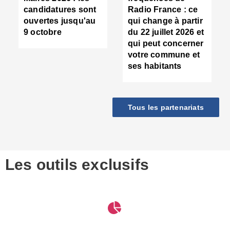
d
candidatures sont
Radio France : ce
c
ouvertes jusqu'au
qui change à partir
d
9 octobre
du 22 juillet 2026 et
l
qui peut concerner
P
votre commune et
d
ses habitants
:
c
d
r
Tous les partenariats
s
l
h
■
S
D
Les outils exclusifs
V
m
d
S
M
e