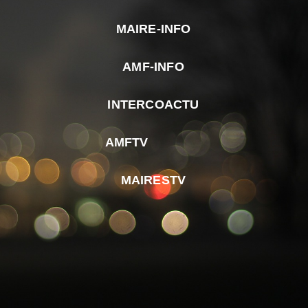
MAIRE-INFO
m
AMF-INFO
e
p
INTERCOACTU
d
M
AMFTV
d
F
MAIRESTV
e
l
m
d
r
d
m
e
d
é