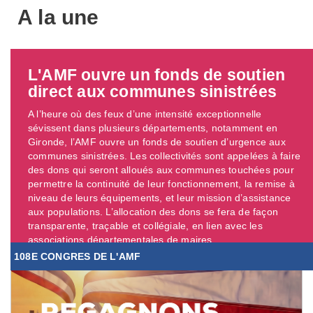
A la une
L'AMF ouvre un fonds de soutien
direct aux communes sinistrées
A l’heure où des feux d’une intensité exceptionnelle
sévissent dans plusieurs départements, notamment en
Gironde, l’AMF ouvre un fonds de soutien d’urgence aux
communes sinistrées. Les collectivités sont appelées à faire
des dons qui seront alloués aux communes touchées pour
permettre la continuité de leur fonctionnement, la remise à
niveau de leurs équipements, et leur mission d’assistance
aux populations. L’allocation des dons se fera de façon
transparente, traçable et collégiale, en lien avec les
associations départementales de maires. ...
108E CONGRES DE L'AMF