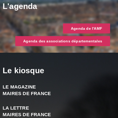
L'agenda
Agenda de l'AMF
Agenda des associations départementales
Le kiosque
LE MAGAZINE
J
MAIRES DE FRANCE
A
2
LA LETTRE
-
MAIRES DE FRANCE
N