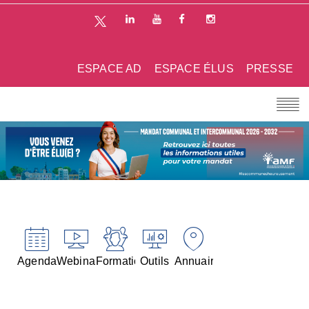
ESPACE AD
ESPACE ÉLUS
PRESSE
Agenda
Webinaires
Formations
Outils
Annuaires