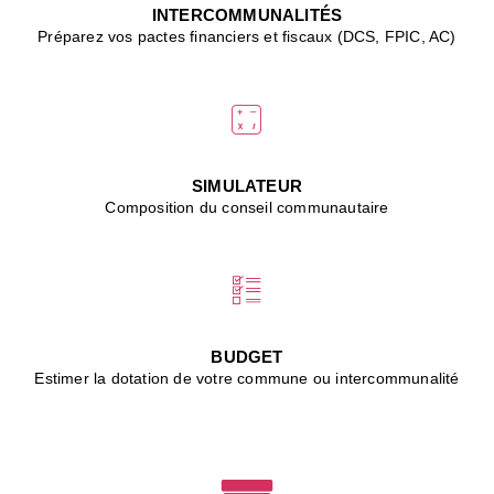
J
INTERCOMMUNALITÉS
(
Préparez vos pactes financiers et fiscaux (DCS, FPIC, AC)
i
u
vi
d
"
p
s
SIMULATEUR
"
Composition du conseil communautaire
■
L
B
:
l
é
c
BUDGET
l
Estimer la dotation de votre commune ou intercommunalité
f
d
c
m
■