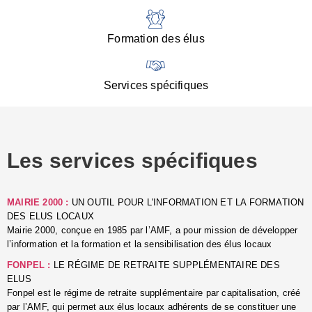
:
d
l
Formation des élus
C
■
N
Services spécifiques
:
s
u
p
e
Les services spécifiques
p
■
C
p
MAIRIE 2000 :
UN OUTIL POUR L'INFORMATION ET LA FORMATION
l
DES ELUS LOCAUX
r
Mairie 2000, conçue en 1985 par l’AMF, a pour mission de développer
d
l’information et la formation et la sensibilisation des élus locaux
l
FONPEL :
LE RÉGIME DE RETRAITE SUPPLÉMENTAIRE DES
p
ELUS
■
Fonpel est le régime de retraite supplémentaire par capitalisation, créé
L
par l’AMF, qui permet aux élus locaux adhérents de se constituer une
e