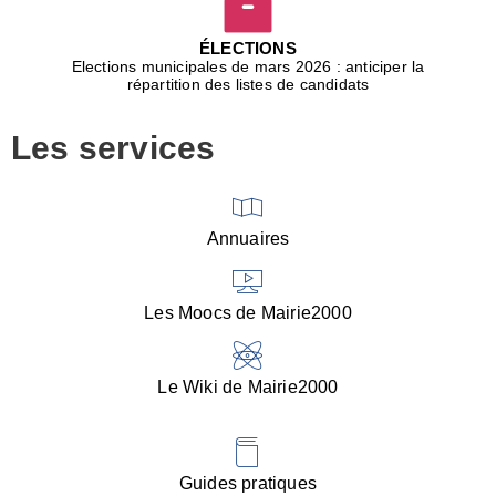
D
j
ÉLECTIONS
b
Elections municipales de mars 2026 : anticiper la
r
répartition des listes de candidats
u
m
Les services
p
■
V
l
V
Annuaires
(
d
C
Les Moocs de Mairie2000
d
s
i
Le Wiki de Mairie2000
■
P
d
l
d
Guides pratiques