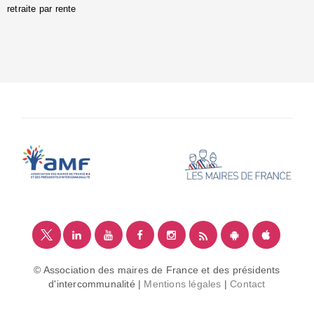
retraite par rente
i
é
:
m
© Association des maires de France et des présidents
d'intercommunalité |
Mentions légales
|
Contact