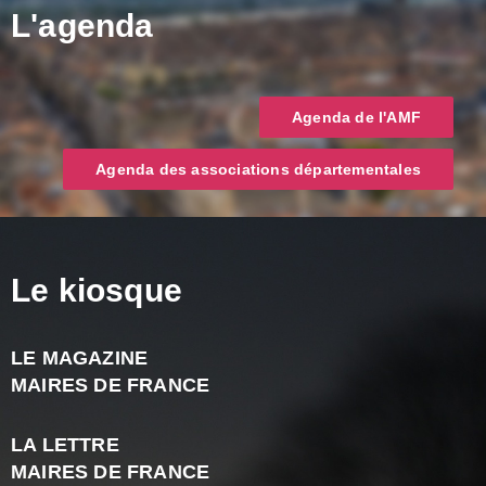
L'agenda
Agenda de l'AMF
Agenda des associations départementales
Le kiosque
LE MAGAZINE
J
MAIRES DE FRANCE
A
2
LA LETTRE
-
MAIRES DE FRANCE
N