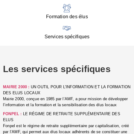
:
d
l
Formation des élus
C
■
N
Services spécifiques
:
s
u
p
e
Les services spécifiques
p
■
C
p
MAIRIE 2000 :
UN OUTIL POUR L'INFORMATION ET LA FORMATION
l
DES ELUS LOCAUX
r
Mairie 2000, conçue en 1985 par l’AMF, a pour mission de développer
d
l’information et la formation et la sensibilisation des élus locaux
l
FONPEL :
LE RÉGIME DE RETRAITE SUPPLÉMENTAIRE DES
p
ELUS
■
Fonpel est le régime de retraite supplémentaire par capitalisation, créé
L
par l’AMF, qui permet aux élus locaux adhérents de se constituer une
e