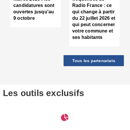
d
candidatures sont
Radio France : ce
c
ouvertes jusqu'au
qui change à partir
d
9 octobre
du 22 juillet 2026 et
l
qui peut concerner
P
votre commune et
d
ses habitants
:
c
d
r
Tous les partenariats
s
l
h
■
S
D
Les outils exclusifs
V
m
d
S
M
e