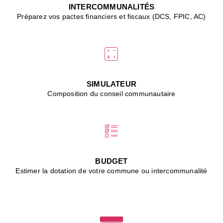
J
INTERCOMMUNALITÉS
(
Préparez vos pactes financiers et fiscaux (DCS, FPIC, AC)
i
u
vi
d
"
p
s
SIMULATEUR
"
Composition du conseil communautaire
■
L
B
:
l
é
c
BUDGET
l
Estimer la dotation de votre commune ou intercommunalité
f
d
c
m
■