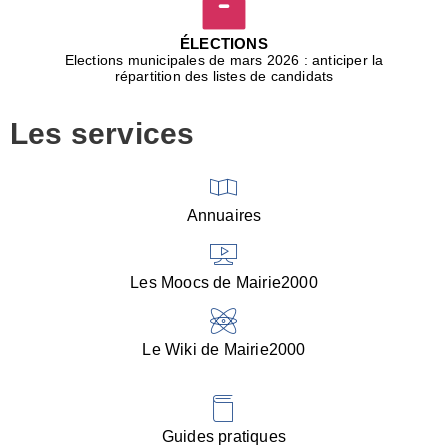
D
j
ÉLECTIONS
b
Elections municipales de mars 2026 : anticiper la
r
répartition des listes de candidats
u
m
Les services
p
■
V
l
V
Annuaires
(
d
C
Les Moocs de Mairie2000
d
s
i
Le Wiki de Mairie2000
■
P
d
l
d
Guides pratiques