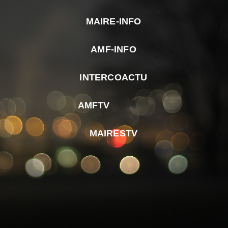
MAIRE-INFO
m
AMF-INFO
e
p
INTERCOACTU
d
M
AMFTV
d
F
MAIRESTV
e
l
m
d
r
d
m
e
d
é