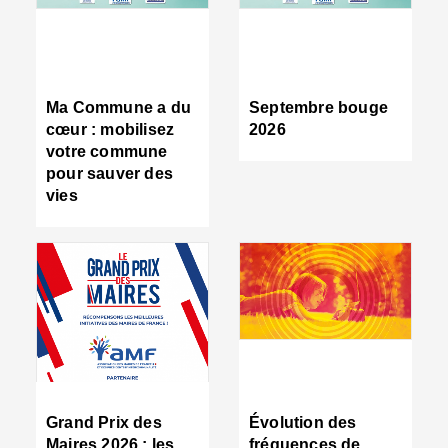
R
d
tr
d
c
Ma Commune a du
Septembre bouge
:
cœur : mobilisez
2026
s
votre commune
s
pour sauver des
s
vies
n
d
■
S
m
:
u
s
i
e
C
■
Grand Prix des
Évolution des
C
Maires 2026 : les
fréquences de