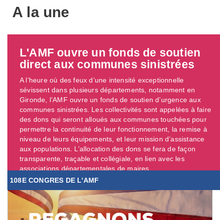
A la une
L'AMF ouvre un fonds de soutien
direct aux communes sinistrées
A l’heure où des feux d’une intensité exceptionnelle
sévissent dans plusieurs départements, notamment en
Gironde, l’AMF ouvre un fonds de soutien d’urgence aux
communes sinistrées. Les collectivités sont appelées à faire
des dons qui seront alloués aux communes touchées pour
permettre la continuité de leur fonctionnement, la remise à
niveau de leurs équipements, et leur mission d’assistance
aux populations. L’allocation des dons se fera de façon
transparente, traçable et collégiale, en lien avec les
associations départementales de maires. ...
108E CONGRES DE L'AMF