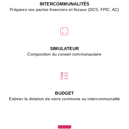
J
INTERCOMMUNALITÉS
(
Préparez vos pactes financiers et fiscaux (DCS, FPIC, AC)
i
u
vi
d
"
p
s
SIMULATEUR
"
Composition du conseil communautaire
■
L
B
:
l
é
c
BUDGET
l
Estimer la dotation de votre commune ou intercommunalité
f
d
c
m
■