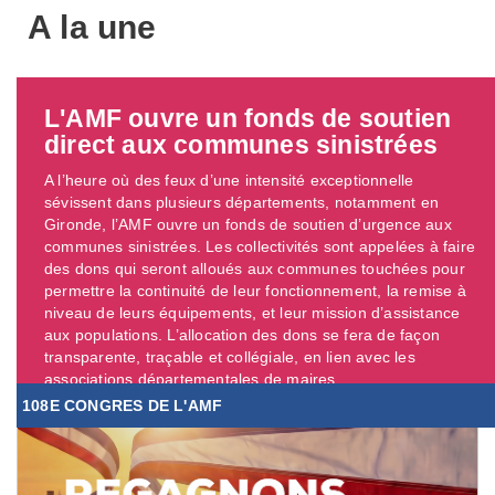
A la une
L'AMF ouvre un fonds de soutien
direct aux communes sinistrées
A l’heure où des feux d’une intensité exceptionnelle
sévissent dans plusieurs départements, notamment en
Gironde, l’AMF ouvre un fonds de soutien d’urgence aux
communes sinistrées. Les collectivités sont appelées à faire
des dons qui seront alloués aux communes touchées pour
permettre la continuité de leur fonctionnement, la remise à
niveau de leurs équipements, et leur mission d’assistance
aux populations. L’allocation des dons se fera de façon
transparente, traçable et collégiale, en lien avec les
associations départementales de maires. ...
108E CONGRES DE L'AMF