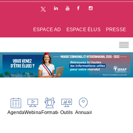
ESPACE AD
ESPACE ÉLUS
PRESSE
Agenda
Webinaires
Formations
Outils
Annuaires