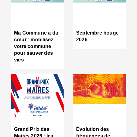
R
d
tr
d
c
Ma Commune a du
Septembre bouge
:
cœur : mobilisez
2026
s
votre commune
s
pour sauver des
s
vies
n
d
■
S
m
:
u
s
i
e
C
■
Grand Prix des
Évolution des
C
Maires 2026 : les
fréquences de