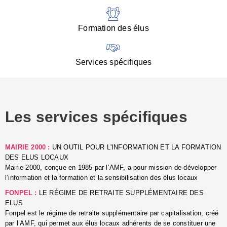
:
d
l
Formation des élus
C
■
N
Services spécifiques
:
s
u
p
e
Les services spécifiques
p
■
C
p
MAIRIE 2000 :
UN OUTIL POUR L'INFORMATION ET LA FORMATION
l
DES ELUS LOCAUX
r
Mairie 2000, conçue en 1985 par l’AMF, a pour mission de développer
d
l’information et la formation et la sensibilisation des élus locaux
l
FONPEL :
LE RÉGIME DE RETRAITE SUPPLÉMENTAIRE DES
p
ELUS
■
Fonpel est le régime de retraite supplémentaire par capitalisation, créé
L
par l’AMF, qui permet aux élus locaux adhérents de se constituer une
e