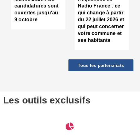
d
candidatures sont
Radio France : ce
c
ouvertes jusqu'au
qui change à partir
d
9 octobre
du 22 juillet 2026 et
l
qui peut concerner
P
votre commune et
d
ses habitants
:
c
d
r
Tous les partenariats
s
l
h
■
S
D
Les outils exclusifs
V
m
d
S
M
e