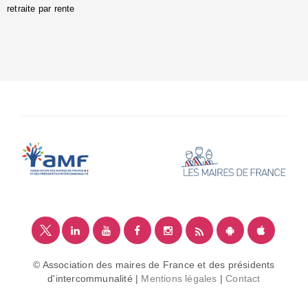
retraite par rente
i
é
:
m
© Association des maires de France et des présidents
d'intercommunalité |
Mentions légales
|
Contact