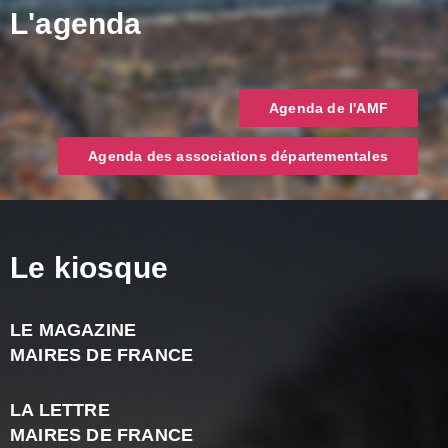
L'agenda
Agenda de l'AMF
Agenda des associations départementales
Le kiosque
LE MAGAZINE
J
MAIRES DE FRANCE
A
2
LA LETTRE
-
MAIRES DE FRANCE
N