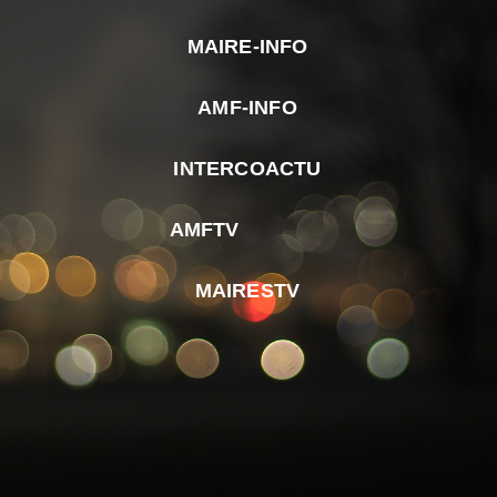
MAIRE-INFO
m
AMF-INFO
e
p
INTERCOACTU
d
M
AMFTV
d
F
MAIRESTV
e
l
m
d
r
d
m
e
d
é