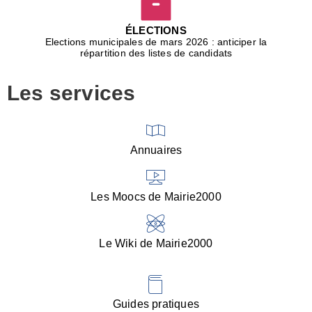
D
j
ÉLECTIONS
b
Elections municipales de mars 2026 : anticiper la
r
répartition des listes de candidats
u
m
Les services
p
■
V
l
V
Annuaires
(
d
C
Les Moocs de Mairie2000
d
s
i
Le Wiki de Mairie2000
■
P
d
l
d
Guides pratiques