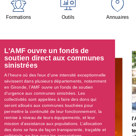
Formations
Outils
Annuaires
L'AMF ouvre un fonds de
soutien direct aux communes
sinistrées
A l’heure où des feux d’une intensité exceptionnelle
sévissent dans plusieurs départements, notamment
en Gironde, l’AMF ouvre un fonds de soutien
d’urgence aux communes sinistrées. Les
collectivités sont appelées à faire des dons qui
seront alloués aux communes touchées pour
permettre la continuité de leur fonctionnement, la
remise à niveau de leurs équipements, et leur
l
mission d’assistance aux populations. L’allocation
c
des dons se fera de façon transparente, traçable et
t
collégiale, en lien avec les associations