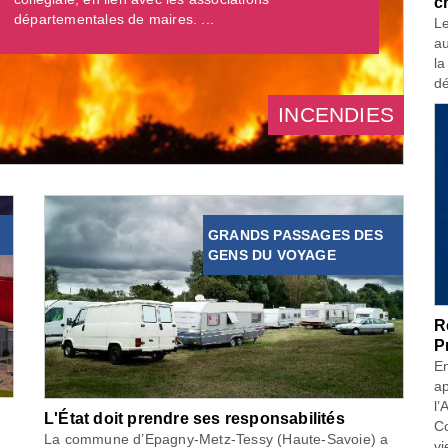
c
départementales de maires. ...
Le
au
la
dé
INCENDIES
GRANDS PASSAGES DES
GENS DU VOYAGE
R
P
En
ap
l’
L'État doit prendre ses responsabilités
Co
La commune d’Epagny-Metz-Tessy (Haute-Savoie) a
vi