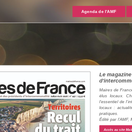
Agenda de l'AMF
Le magazine 
d'intercomm
Maires de France
élus locaux. C
l’essentiel de l’
locaux : actualit
pratiques.
Édité par l’AMF,
Accès au site Mai