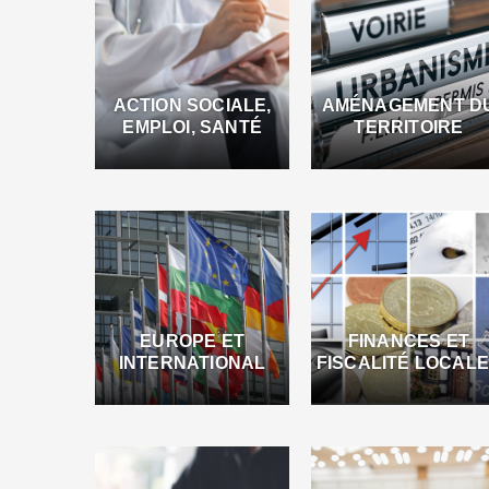
ACTION SOCIALE,
AMÉNAGEMENT D
EMPLOI, SANTÉ
TERRITOIRE
EUROPE ET
FINANCES ET
INTERNATIONAL
FISCALITÉ LOCAL