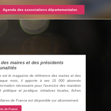
Agenda des associations départementales
des maires et des présidents
unalités
 est le magazine de référence des maires et des
haque mois, il apporte à ses 15 000 abonnés
information nécessaire pour l’exercice des mandats
é politique et juridique, initiatives locales, fiches
 Maires de France est disponible sur abonnement.
res de France