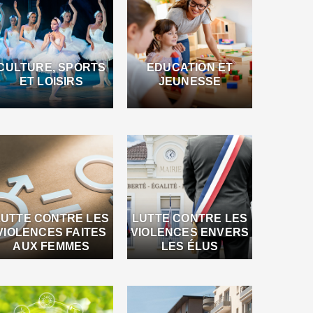
CULTURE, SPORTS
EDUCATION ET
ET LOISIRS
JEUNESSE
LUTTE CONTRE LES
LUTTE CONTRE LES
VIOLENCES FAITES
VIOLENCES ENVERS
AUX FEMMES
LES ÉLUS