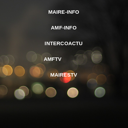
MAIRE-INFO
m
AMF-INFO
e
p
INTERCOACTU
d
M
AMFTV
d
F
MAIRESTV
e
l
m
d
r
d
m
e
d
é