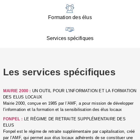
:
d
l
Formation des élus
C
■
N
Services spécifiques
:
s
u
p
e
Les services spécifiques
p
■
C
p
MAIRIE 2000 :
UN OUTIL POUR L'INFORMATION ET LA FORMATION
l
DES ELUS LOCAUX
r
Mairie 2000, conçue en 1985 par l’AMF, a pour mission de développer
d
l’information et la formation et la sensibilisation des élus locaux
l
FONPEL :
LE RÉGIME DE RETRAITE SUPPLÉMENTAIRE DES
p
ELUS
■
Fonpel est le régime de retraite supplémentaire par capitalisation, créé
L
par l’AMF, qui permet aux élus locaux adhérents de se constituer une
e