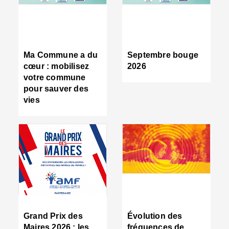
R
d
tr
d
c
Ma Commune a du
Septembre bouge
:
cœur : mobilisez
2026
s
votre commune
s
pour sauver des
s
vies
n
d
■
S
m
:
u
s
i
e
C
■
Grand Prix des
Évolution des
C
Maires 2026 : les
fréquences de