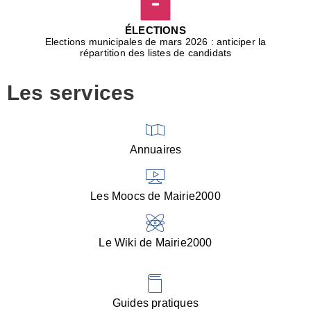
D
j
ÉLECTIONS
b
Elections municipales de mars 2026 : anticiper la
r
répartition des listes de candidats
u
m
Les services
p
■
V
l
V
Annuaires
(
d
C
Les Moocs de Mairie2000
d
s
i
Le Wiki de Mairie2000
■
P
d
l
d
Guides pratiques