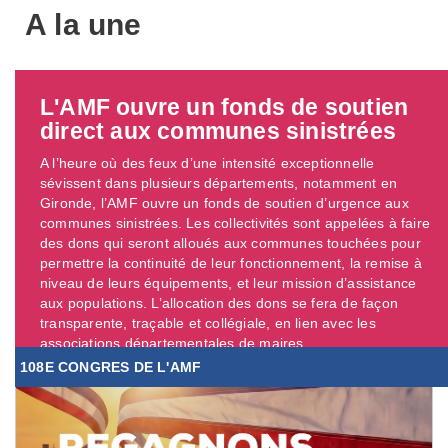
A la une
L'AMF ouvre un fonds de soutien
direct aux communes sinistrées
A l’heure où des feux d’une intensité exceptionnelle
sévissent dans plusieurs départements, notamment en
Gironde, l’AMF ouvre un fonds de soutien d’urgence aux
communes sinistrées. Les collectivités sont appelées à faire
des dons qui seront alloués aux communes touchées pour
permettre la continuité de leur fonctionnement, la remise à
niveau de leurs équipements, et leur mission d’assistance
aux populations. L’allocation des dons se fera de façon
transparente, traçable et collégiale, en lien avec les
associations départementales de maires. ...
108E CONGRES DE L'AMF