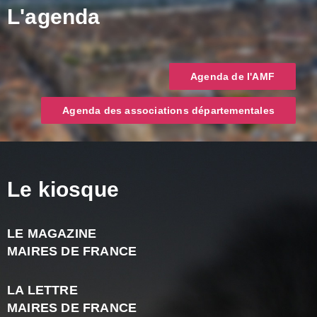
L'agenda
Agenda de l'AMF
Agenda des associations départementales
Le kiosque
LE MAGAZINE
J
MAIRES DE FRANCE
A
2
LA LETTRE
-
MAIRES DE FRANCE
N