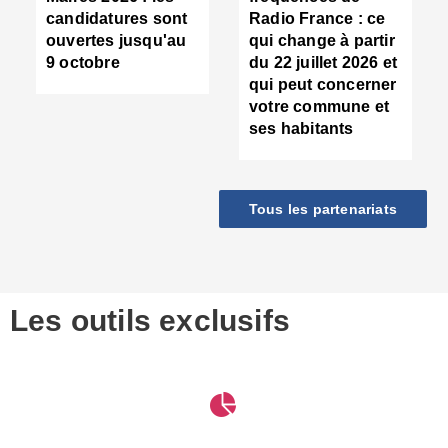
d
candidatures sont
Radio France : ce
c
ouvertes jusqu'au
qui change à partir
d
9 octobre
du 22 juillet 2026 et
l
qui peut concerner
P
votre commune et
d
ses habitants
:
c
d
r
Tous les partenariats
s
l
h
■
S
D
Les outils exclusifs
V
m
d
S
M
e