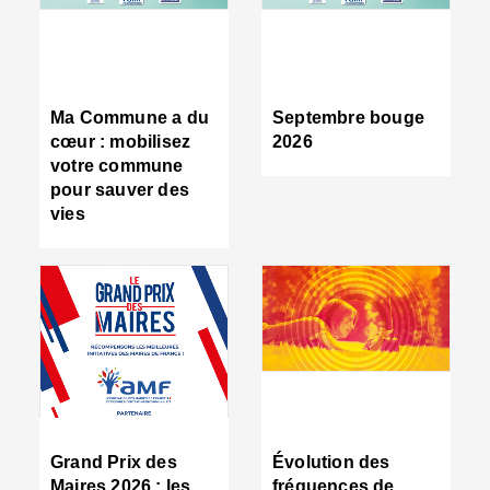
R
d
tr
d
c
Ma Commune a du
Septembre bouge
:
cœur : mobilisez
2026
s
votre commune
s
pour sauver des
s
vies
n
d
■
S
m
:
u
s
i
e
C
■
Grand Prix des
Évolution des
C
Maires 2026 : les
fréquences de