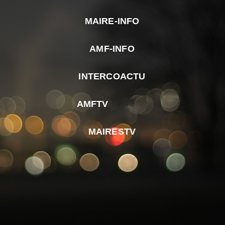
MAIRE-INFO
m
AMF-INFO
e
p
INTERCOACTU
d
M
AMFTV
d
F
MAIRESTV
e
l
m
d
r
d
m
e
d
é