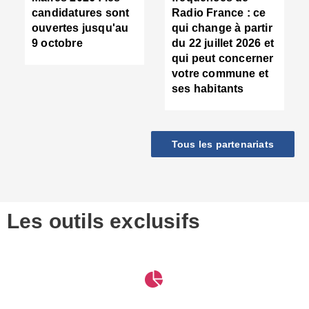
d
candidatures sont
Radio France : ce
c
ouvertes jusqu'au
qui change à partir
d
9 octobre
du 22 juillet 2026 et
l
qui peut concerner
P
votre commune et
d
ses habitants
:
c
d
r
Tous les partenariats
s
l
h
■
S
D
Les outils exclusifs
V
m
d
S
M
e