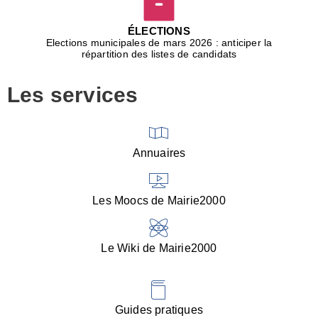
D
j
ÉLECTIONS
b
Elections municipales de mars 2026 : anticiper la
r
répartition des listes de candidats
u
m
Les services
p
■
V
l
V
Annuaires
(
d
C
Les Moocs de Mairie2000
d
s
i
Le Wiki de Mairie2000
■
P
d
l
d
Guides pratiques