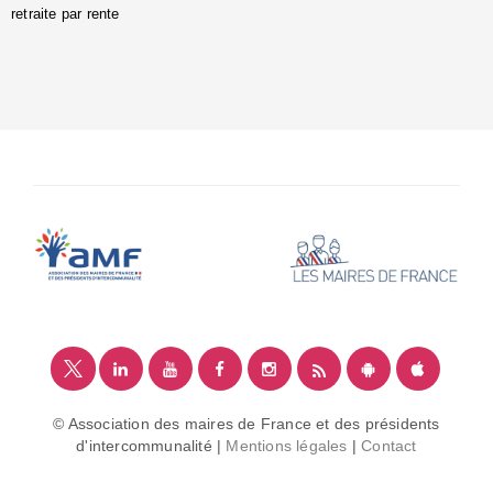
retraite par rente
i
é
:
m
© Association des maires de France et des présidents
d'intercommunalité |
Mentions légales
|
Contact