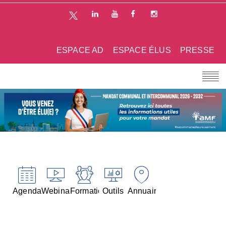
ESPACE AD
ESPACE ÉLUS
PRESSE
Agenda
Webinaires
Formations
Outils
Annuaires