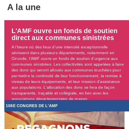
A la une
L'AMF ouvre un fonds de soutien
direct aux communes sinistrées
A l’heure où des feux d’une intensité exceptionnelle
sévissent dans plusieurs départements, notamment en
Gironde, l’AMF ouvre un fonds de soutien d’urgence aux
communes sinistrées. Les collectivités sont appelées à faire
des dons qui seront alloués aux communes touchées pour
permettre la continuité de leur fonctionnement, la remise à
niveau de leurs équipements, et leur mission d’assistance
aux populations. L’allocation des dons se fera de façon
transparente, traçable et collégiale, en lien avec les
associations départementales de maires. ...
108E CONGRES DE L'AMF