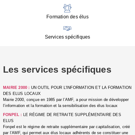
:
d
l
Formation des élus
C
■
N
Services spécifiques
:
s
u
p
e
Les services spécifiques
p
■
C
p
MAIRIE 2000 :
UN OUTIL POUR L'INFORMATION ET LA FORMATION
l
DES ELUS LOCAUX
r
Mairie 2000, conçue en 1985 par l’AMF, a pour mission de développer
d
l’information et la formation et la sensibilisation des élus locaux
l
FONPEL :
LE RÉGIME DE RETRAITE SUPPLÉMENTAIRE DES
p
ELUS
■
Fonpel est le régime de retraite supplémentaire par capitalisation, créé
L
par l’AMF, qui permet aux élus locaux adhérents de se constituer une
e