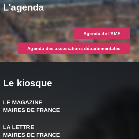
L'agenda
Agenda de l'AMF
Agenda des associations départementales
Le kiosque
LE MAGAZINE
J
MAIRES DE FRANCE
A
2
LA LETTRE
-
MAIRES DE FRANCE
N