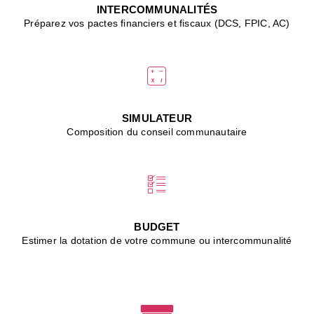
J
INTERCOMMUNALITÉS
(
Préparez vos pactes financiers et fiscaux (DCS, FPIC, AC)
i
u
vi
d
"
p
s
SIMULATEUR
"
Composition du conseil communautaire
■
L
B
:
l
é
c
BUDGET
l
Estimer la dotation de votre commune ou intercommunalité
f
d
c
m
■