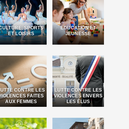
CULTURE, SPORTS
EDUCATION ET
ET LOISIRS
JEUNESSE
LUTTE CONTRE LES
LUTTE CONTRE LES
VIOLENCES FAITES
VIOLENCES ENVERS
AUX FEMMES
LES ÉLUS