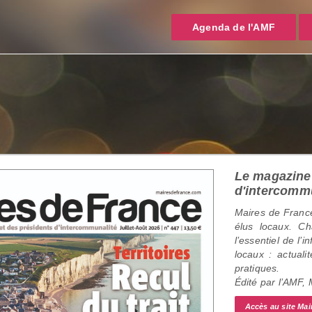
Agenda de l'AMF
Le magazine 
d'intercomm
Maires de France
élus locaux. C
l’essentiel de l’
locaux : actualit
pratiques.
Édité par l’AMF,
Accès au site Mai