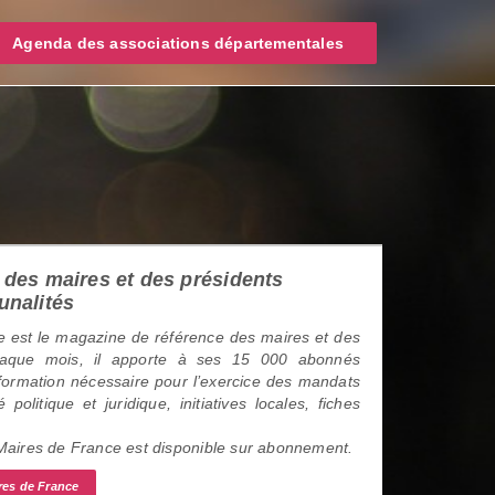
Agenda des associations départementales
des maires et des présidents
unalités
 est le magazine de référence des maires et des
haque mois, il apporte à ses 15 000 abonnés
information nécessaire pour l’exercice des mandats
é politique et juridique, initiatives locales, fiches
 Maires de France est disponible sur abonnement.
res de France