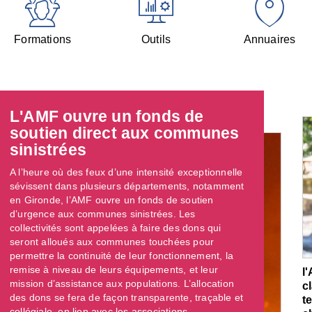
Formations
Outils
Annuaires
L'AMF ouvre un fonds de
soutien direct aux communes
sinistrées
A l’heure où des feux d’une intensité exceptionnelle
sévissent dans plusieurs départements, notamment
en Gironde, l’AMF ouvre un fonds de soutien
d’urgence aux communes sinistrées. Les
collectivités sont appelées à faire des dons qui
seront alloués aux communes touchées pour
permettre la continuité de leur fonctionnement, la
remise à niveau de leurs équipements, et leur
l
mission d’assistance aux populations. L’allocation
c
des dons se fera de façon transparente, traçable et
t
collégiale, en lien avec les associations