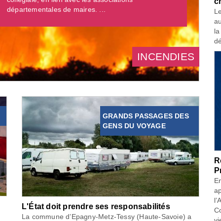
c
départementales de maires. ...
Le
au
la
dé
INCENDIES
GRANDS PASSAGES DES
GENS DU VOYAGE
R
P
En
ap
l’
L'État doit prendre ses responsabilités
Co
La commune d’Epagny-Metz-Tessy (Haute-Savoie) a
vi