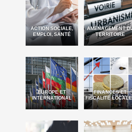
ACTION SOCIALE,
AMÉNAGEMENT D
EMPLOI, SANTÉ
TERRITOIRE
EUROPE ET
FINANCES ET
INTERNATIONAL
FISCALITÉ LOCAL