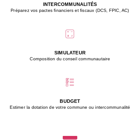
J
INTERCOMMUNALITÉS
(
Préparez vos pactes financiers et fiscaux (DCS, FPIC, AC)
i
u
vi
d
"
p
s
SIMULATEUR
"
Composition du conseil communautaire
■
L
B
:
l
é
c
BUDGET
l
Estimer la dotation de votre commune ou intercommunalité
f
d
c
m
■