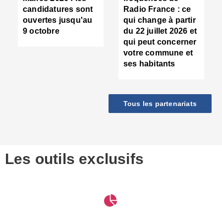
d
candidatures sont
Radio France : ce
c
ouvertes jusqu'au
qui change à partir
d
9 octobre
du 22 juillet 2026 et
l
qui peut concerner
P
votre commune et
d
ses habitants
:
c
d
r
Tous les partenariats
s
l
h
■
S
D
Les outils exclusifs
V
m
d
S
M
e