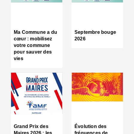
R
d
tr
d
c
Ma Commune a du
Septembre bouge
:
cœur : mobilisez
2026
s
votre commune
s
pour sauver des
s
vies
n
d
■
S
m
:
u
s
i
e
C
■
Grand Prix des
Évolution des
C
Maires 2026 : les
fréquences de