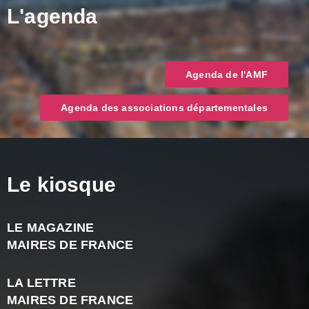
L'agenda
Agenda de l'AMF
Agenda des associations départementales
Le kiosque
LE MAGAZINE
J
MAIRES DE FRANCE
A
2
LA LETTRE
-
MAIRES DE FRANCE
N