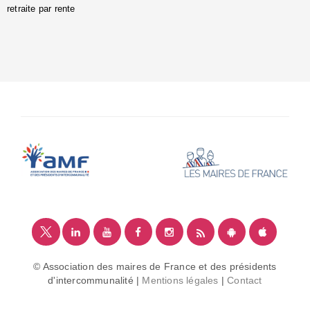
retraite par rente
i
é
:
m
© Association des maires de France et des présidents
d'intercommunalité |
Mentions légales
|
Contact