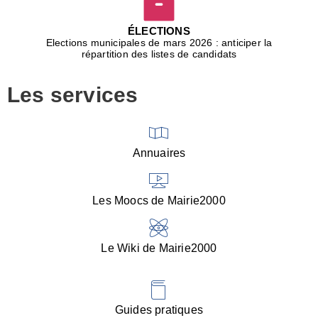
D
j
ÉLECTIONS
b
Elections municipales de mars 2026 : anticiper la
r
répartition des listes de candidats
u
m
Les services
p
■
V
l
V
Annuaires
(
d
C
Les Moocs de Mairie2000
d
s
i
Le Wiki de Mairie2000
■
P
d
l
d
Guides pratiques