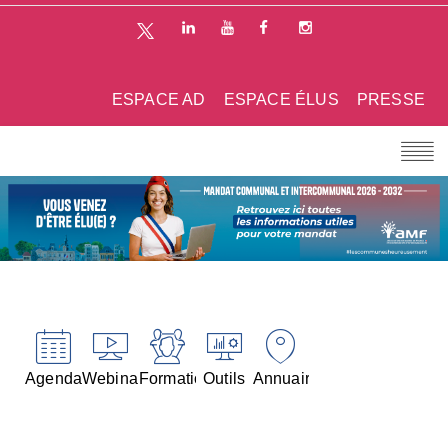
ESPACE AD
ESPACE ÉLUS
PRESSE
Agenda
Webinaires
Formations
Outils
Annuaires