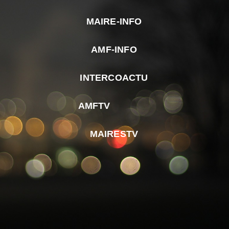
MAIRE-INFO
m
AMF-INFO
e
p
INTERCOACTU
d
M
AMFTV
d
F
MAIRESTV
e
l
m
d
r
d
m
e
d
é