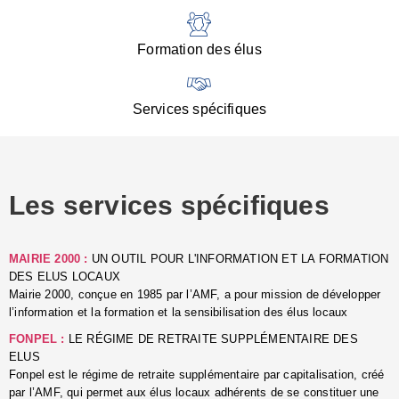
:
d
l
Formation des élus
C
■
N
Services spécifiques
:
s
u
p
e
Les services spécifiques
p
■
C
p
MAIRIE 2000 :
UN OUTIL POUR L'INFORMATION ET LA FORMATION
l
DES ELUS LOCAUX
r
Mairie 2000, conçue en 1985 par l’AMF, a pour mission de développer
d
l’information et la formation et la sensibilisation des élus locaux
l
FONPEL :
LE RÉGIME DE RETRAITE SUPPLÉMENTAIRE DES
p
ELUS
■
Fonpel est le régime de retraite supplémentaire par capitalisation, créé
L
par l’AMF, qui permet aux élus locaux adhérents de se constituer une
e