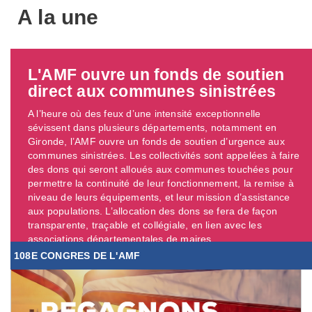
A la une
L'AMF ouvre un fonds de soutien
direct aux communes sinistrées
A l’heure où des feux d’une intensité exceptionnelle
sévissent dans plusieurs départements, notamment en
Gironde, l’AMF ouvre un fonds de soutien d’urgence aux
communes sinistrées. Les collectivités sont appelées à faire
des dons qui seront alloués aux communes touchées pour
permettre la continuité de leur fonctionnement, la remise à
niveau de leurs équipements, et leur mission d’assistance
aux populations. L’allocation des dons se fera de façon
transparente, traçable et collégiale, en lien avec les
associations départementales de maires. ...
108E CONGRES DE L'AMF