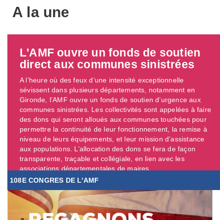
A la une
L'AMF ouvre un fonds de soutien
direct aux communes sinistrées
A l’heure où des feux d’une intensité exceptionnelle
sévissent dans plusieurs départements, notamment en
Gironde, l’AMF ouvre un fonds de soutien d’urgence aux
communes sinistrées. Les collectivités sont appelées à faire
des dons qui seront alloués aux communes touchées pour
permettre la continuité de leur fonctionnement, la remise à
niveau de leurs équipements, et leur mission d’assistance
aux populations. L’allocation des dons se fera de façon
transparente, traçable et collégiale, en lien avec les
associations départementales de maires. ...
108E CONGRES DE L'AMF