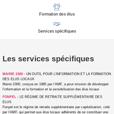
:
d
l
Formation des élus
C
■
N
Services spécifiques
:
s
u
p
e
Les services spécifiques
p
■
C
p
MAIRIE 2000 :
UN OUTIL POUR L'INFORMATION ET LA FORMATION
l
DES ELUS LOCAUX
r
Mairie 2000, conçue en 1985 par l’AMF, a pour mission de développer
d
l’information et la formation et la sensibilisation des élus locaux
l
FONPEL :
LE RÉGIME DE RETRAITE SUPPLÉMENTAIRE DES
p
ELUS
■
Fonpel est le régime de retraite supplémentaire par capitalisation, créé
L
par l’AMF, qui permet aux élus locaux adhérents de se constituer une
e