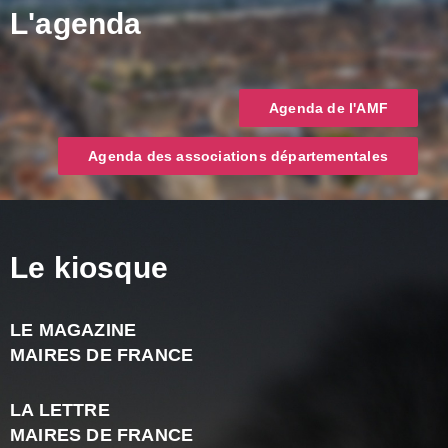
L'agenda
Agenda de l'AMF
Agenda des associations départementales
Le kiosque
LE MAGAZINE
J
MAIRES DE FRANCE
A
2
LA LETTRE
-
MAIRES DE FRANCE
N