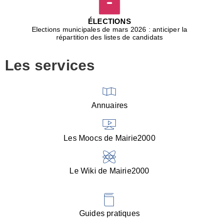
D
j
ÉLECTIONS
b
Elections municipales de mars 2026 : anticiper la
r
répartition des listes de candidats
u
m
Les services
p
■
V
l
V
Annuaires
(
d
C
Les Moocs de Mairie2000
d
s
i
Le Wiki de Mairie2000
■
P
d
l
d
Guides pratiques