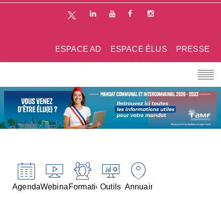
ESPACE AD
ESPACE ÉLUS
PRESSE
Agenda
Webinaires
Formations
Outils
Annuaires