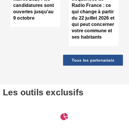
d
candidatures sont
Radio France : ce
c
ouvertes jusqu'au
qui change à partir
d
9 octobre
du 22 juillet 2026 et
l
qui peut concerner
P
votre commune et
d
ses habitants
:
c
d
r
Tous les partenariats
s
l
h
■
S
D
Les outils exclusifs
V
m
d
S
M
e