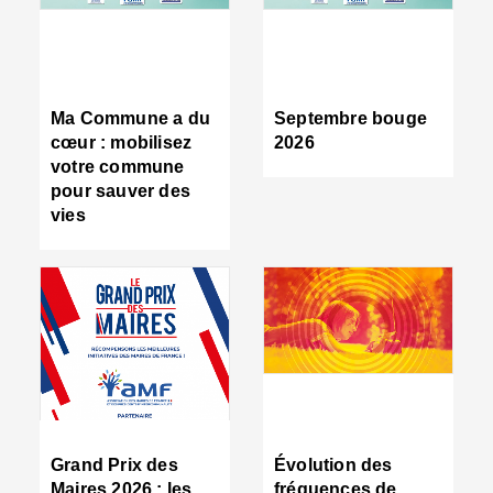
R
d
tr
d
c
Ma Commune a du
Septembre bouge
:
cœur : mobilisez
2026
s
votre commune
s
pour sauver des
s
vies
n
d
■
S
m
:
u
s
i
e
C
■
Grand Prix des
Évolution des
C
Maires 2026 : les
fréquences de