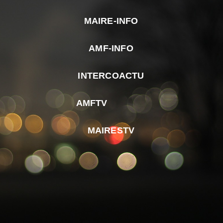
MAIRE-INFO
m
AMF-INFO
e
p
INTERCOACTU
d
M
AMFTV
d
F
MAIRESTV
e
l
m
d
r
d
m
e
d
é