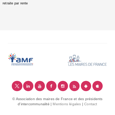
retraite par rente
i
é
:
m
© Association des maires de France et des présidents
d'intercommunalité |
Mentions légales
|
Contact