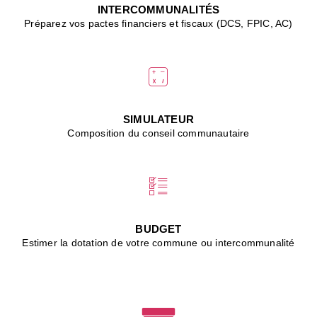
J
INTERCOMMUNALITÉS
(
Préparez vos pactes financiers et fiscaux (DCS, FPIC, AC)
i
u
vi
d
"
p
s
SIMULATEUR
"
Composition du conseil communautaire
■
L
B
:
l
é
c
BUDGET
l
Estimer la dotation de votre commune ou intercommunalité
f
d
c
m
■