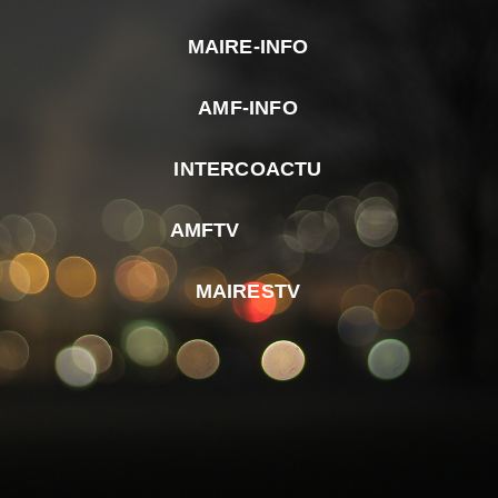
MAIRE-INFO
m
AMF-INFO
e
p
INTERCOACTU
d
M
AMFTV
d
F
MAIRESTV
e
l
m
d
r
d
m
e
d
é