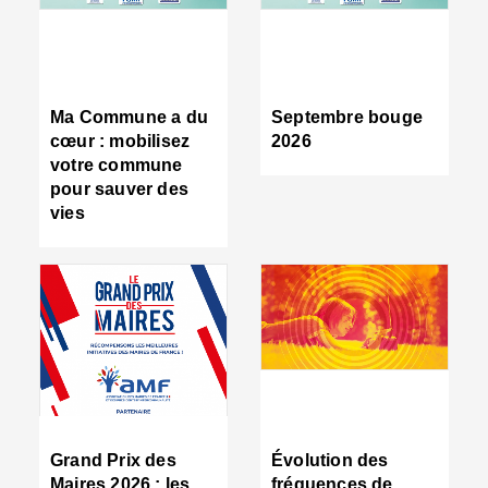
R
d
tr
d
c
Ma Commune a du
Septembre bouge
:
cœur : mobilisez
2026
s
votre commune
s
pour sauver des
s
vies
n
d
■
S
m
:
u
s
i
e
C
■
Grand Prix des
Évolution des
C
Maires 2026 : les
fréquences de