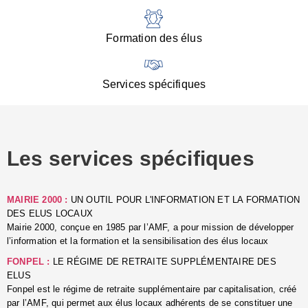
:
d
l
Formation des élus
C
■
N
Services spécifiques
:
s
u
p
e
Les services spécifiques
p
■
C
p
MAIRIE 2000 :
UN OUTIL POUR L'INFORMATION ET LA FORMATION
l
DES ELUS LOCAUX
r
Mairie 2000, conçue en 1985 par l’AMF, a pour mission de développer
d
l’information et la formation et la sensibilisation des élus locaux
l
FONPEL :
LE RÉGIME DE RETRAITE SUPPLÉMENTAIRE DES
p
ELUS
■
Fonpel est le régime de retraite supplémentaire par capitalisation, créé
L
par l’AMF, qui permet aux élus locaux adhérents de se constituer une
e