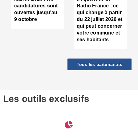
d
candidatures sont
Radio France : ce
c
ouvertes jusqu'au
qui change à partir
d
9 octobre
du 22 juillet 2026 et
l
qui peut concerner
P
votre commune et
d
ses habitants
:
c
d
r
Tous les partenariats
s
l
h
■
S
D
Les outils exclusifs
V
m
d
S
M
e