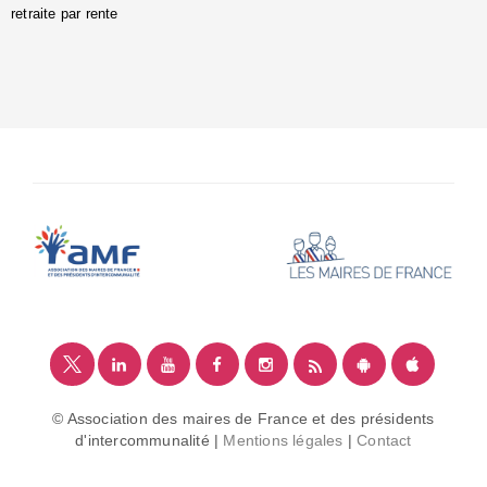
retraite par rente
i
é
:
m
© Association des maires de France et des présidents
d'intercommunalité |
Mentions légales
|
Contact