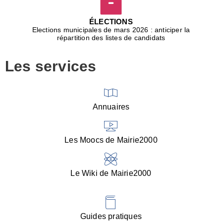
D
j
ÉLECTIONS
b
Elections municipales de mars 2026 : anticiper la
r
répartition des listes de candidats
u
m
Les services
p
■
V
l
V
Annuaires
(
d
C
Les Moocs de Mairie2000
d
s
i
Le Wiki de Mairie2000
■
P
d
l
d
Guides pratiques