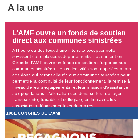
A la une
L'AMF ouvre un fonds de soutien
direct aux communes sinistrées
A l’heure où des feux d’une intensité exceptionnelle
sévissent dans plusieurs départements, notamment en
Gironde, l’AMF ouvre un fonds de soutien d’urgence aux
communes sinistrées. Les collectivités sont appelées à faire
des dons qui seront alloués aux communes touchées pour
permettre la continuité de leur fonctionnement, la remise à
niveau de leurs équipements, et leur mission d’assistance
aux populations. L’allocation des dons se fera de façon
transparente, traçable et collégiale, en lien avec les
associations départementales de maires. ...
108E CONGRES DE L'AMF