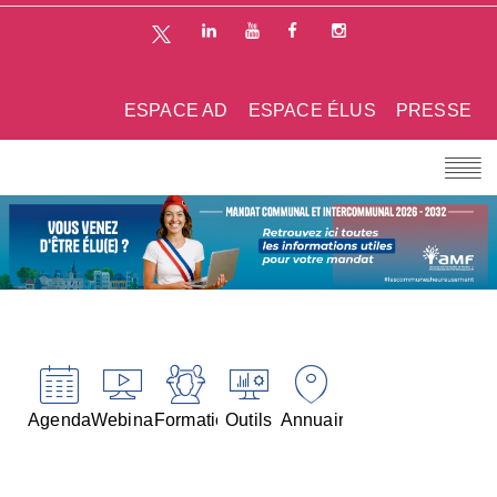
ESPACE AD
ESPACE ÉLUS
PRESSE
Agenda
Webinaires
Formations
Outils
Annuaires