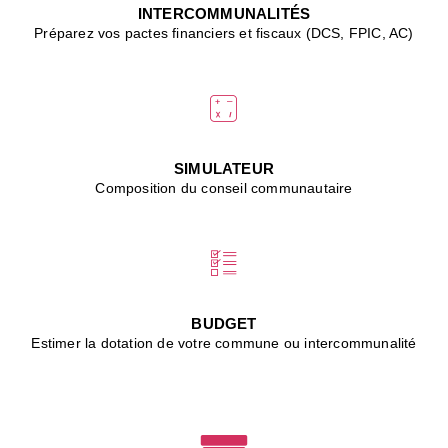
J
INTERCOMMUNALITÉS
(
Préparez vos pactes financiers et fiscaux (DCS, FPIC, AC)
i
u
vi
d
"
p
s
SIMULATEUR
"
Composition du conseil communautaire
■
L
B
:
l
é
c
BUDGET
l
Estimer la dotation de votre commune ou intercommunalité
f
d
c
m
■