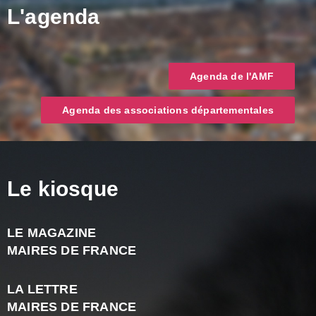
L'agenda
Agenda de l'AMF
Agenda des associations départementales
Le kiosque
LE MAGAZINE
J
MAIRES DE FRANCE
A
2
LA LETTRE
-
MAIRES DE FRANCE
N