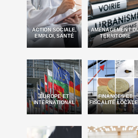
ACTION SOCIALE,
AMÉNAGEMENT D
EMPLOI, SANTÉ
TERRITOIRE
EUROPE ET
FINANCES ET
INTERNATIONAL
FISCALITÉ LOCAL