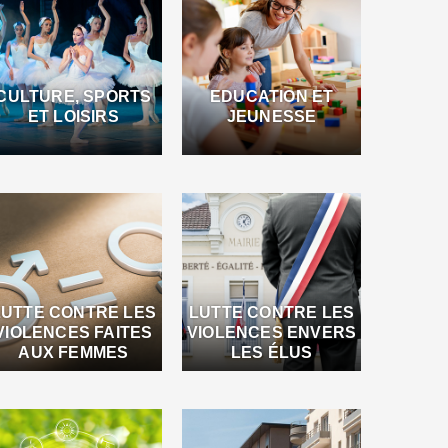
CULTURE, SPORTS
EDUCATION ET
ET LOISIRS
JEUNESSE
LUTTE CONTRE LES
LUTTE CONTRE LES
VIOLENCES FAITES
VIOLENCES ENVERS
AUX FEMMES
LES ÉLUS