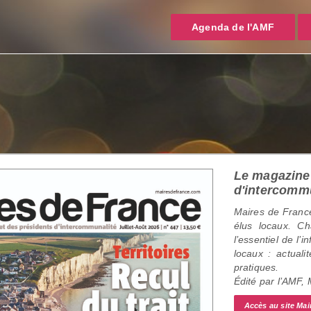
Agenda de l'AMF
Le magazine 
d'intercomm
Maires de France
élus locaux. C
l’essentiel de l’
locaux : actualit
pratiques.
Édité par l’AMF,
Accès au site Mai