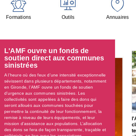
Formations
Outils
Annuaires
L'AMF ouvre un fonds de
soutien direct aux communes
sinistrées
A l’heure où des feux d’une intensité exceptionnelle
sévissent dans plusieurs départements, notamment
en Gironde, l’AMF ouvre un fonds de soutien
d’urgence aux communes sinistrées. Les
collectivités sont appelées à faire des dons qui
seront alloués aux communes touchées pour
permettre la continuité de leur fonctionnement, la
remise à niveau de leurs équipements, et leur
l
mission d’assistance aux populations. L’allocation
c
des dons se fera de façon transparente, traçable et
t
collégiale, en lien avec les associations