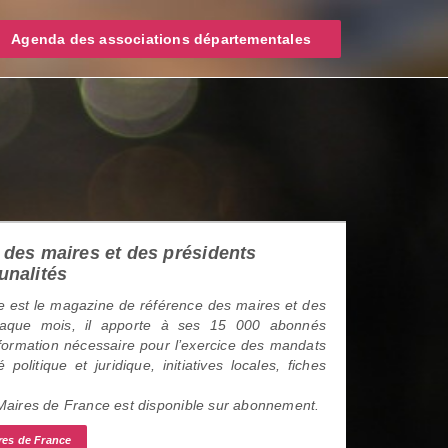
Agenda des associations départementales
des maires et des présidents
unalités
 est le magazine de référence des maires et des
haque mois, il apporte à ses 15 000 abonnés
information nécessaire pour l’exercice des mandats
é politique et juridique, initiatives locales, fiches
 Maires de France est disponible sur abonnement.
res de France