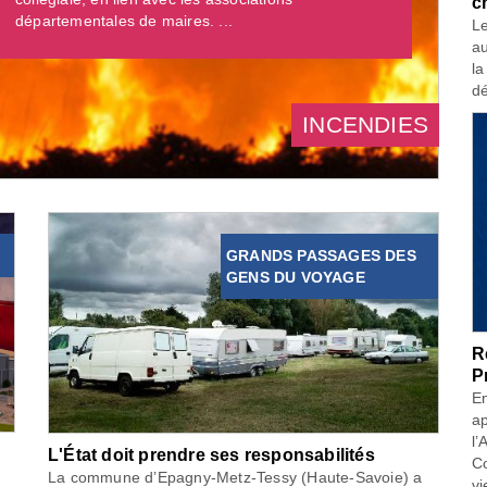
c
départementales de maires. ...
Le
au
la
dé
INCENDIES
GRANDS PASSAGES DES
GENS DU VOYAGE
R
P
En
ap
l’
L'État doit prendre ses responsabilités
Co
La commune d’Epagny-Metz-Tessy (Haute-Savoie) a
vi