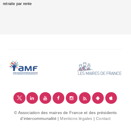
retraite par rente
i
é
:
m
© Association des maires de France et des présidents
d'intercommunalité |
Mentions légales
|
Contact