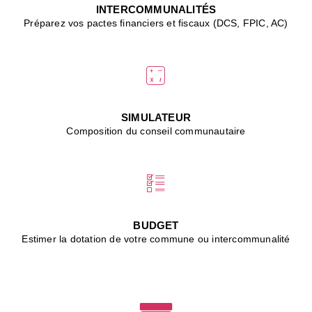
J
INTERCOMMUNALITÉS
(
Préparez vos pactes financiers et fiscaux (DCS, FPIC, AC)
i
u
vi
d
"
p
s
SIMULATEUR
"
Composition du conseil communautaire
■
L
B
:
l
é
c
BUDGET
l
Estimer la dotation de votre commune ou intercommunalité
f
d
c
m
■