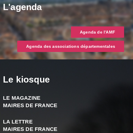
L'agenda
Agenda de l'AMF
Agenda des associations départementales
Le kiosque
LE MAGAZINE
J
MAIRES DE FRANCE
A
2
LA LETTRE
-
MAIRES DE FRANCE
N