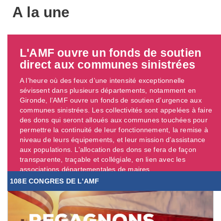
A la une
L'AMF ouvre un fonds de soutien
direct aux communes sinistrées
A l’heure où des feux d’une intensité exceptionnelle
sévissent dans plusieurs départements, notamment en
Gironde, l’AMF ouvre un fonds de soutien d’urgence aux
communes sinistrées. Les collectivités sont appelées à faire
des dons qui seront alloués aux communes touchées pour
permettre la continuité de leur fonctionnement, la remise à
niveau de leurs équipements, et leur mission d’assistance
aux populations. L’allocation des dons se fera de façon
transparente, traçable et collégiale, en lien avec les
associations départementales de maires. ...
108E CONGRES DE L'AMF