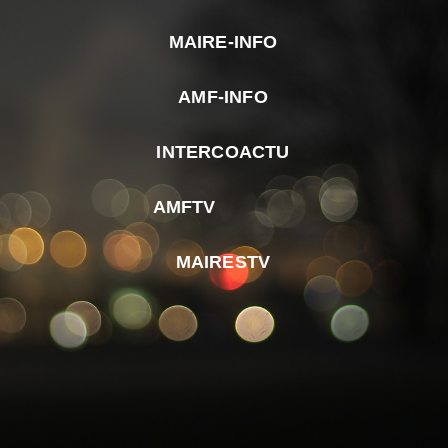
MAIRE-INFO
m
AMF-INFO
e
p
INTERCOACTU
d
M
AMFTV
d
F
MAIRESTV
e
l
m
d
r
d
m
e
d
é