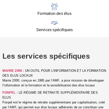
:
d
l
Formation des élus
C
■
N
Services spécifiques
:
s
u
p
e
Les services spécifiques
p
■
C
p
MAIRIE 2000 :
UN OUTIL POUR L'INFORMATION ET LA FORMATION
l
DES ELUS LOCAUX
r
Mairie 2000, conçue en 1985 par l’AMF, a pour mission de développer
d
l’information et la formation et la sensibilisation des élus locaux
l
FONPEL :
LE RÉGIME DE RETRAITE SUPPLÉMENTAIRE DES
p
ELUS
■
Fonpel est le régime de retraite supplémentaire par capitalisation, créé
L
par l’AMF, qui permet aux élus locaux adhérents de se constituer une
e