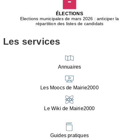
D
j
ÉLECTIONS
b
Elections municipales de mars 2026 : anticiper la
r
répartition des listes de candidats
u
m
Les services
p
■
V
l
V
Annuaires
(
d
C
Les Moocs de Mairie2000
d
s
i
Le Wiki de Mairie2000
■
P
d
l
d
Guides pratiques