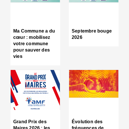
R
d
tr
d
c
Ma Commune a du
Septembre bouge
:
cœur : mobilisez
2026
s
votre commune
s
pour sauver des
s
vies
n
d
■
S
m
:
u
s
i
e
C
■
Grand Prix des
Évolution des
C
Maires 2026 : les
fréquences de