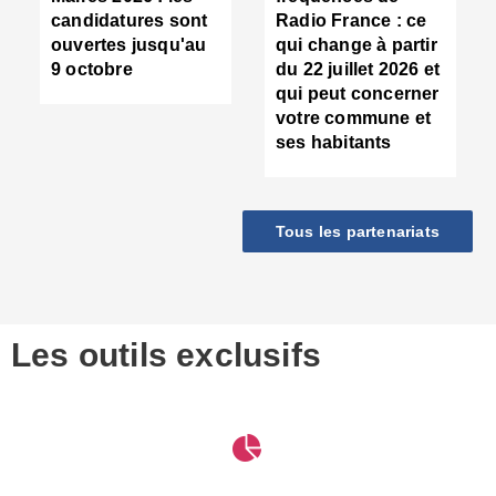
d
candidatures sont
Radio France : ce
c
ouvertes jusqu'au
qui change à partir
d
9 octobre
du 22 juillet 2026 et
l
qui peut concerner
P
votre commune et
d
ses habitants
:
c
d
r
Tous les partenariats
s
l
h
■
S
D
Les outils exclusifs
V
m
d
S
M
e