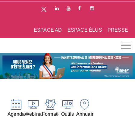
ESPACE AD
ESPACE ÉLUS
PRESSE
Agenda
Webinaires
Formations
Outils
Annuaires