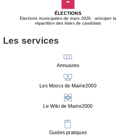
D
j
ÉLECTIONS
b
Elections municipales de mars 2026 : anticiper la
r
répartition des listes de candidats
u
m
Les services
p
■
V
l
V
Annuaires
(
d
C
Les Moocs de Mairie2000
d
s
i
Le Wiki de Mairie2000
■
P
d
l
d
Guides pratiques