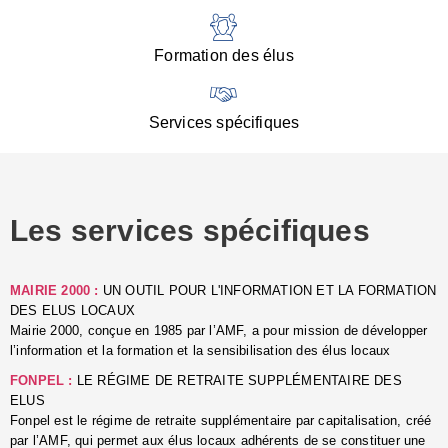
:
d
l
Formation des élus
C
■
N
Services spécifiques
:
s
u
p
e
Les services spécifiques
p
■
C
p
MAIRIE 2000 :
UN OUTIL POUR L'INFORMATION ET LA FORMATION
l
DES ELUS LOCAUX
r
Mairie 2000, conçue en 1985 par l’AMF, a pour mission de développer
d
l’information et la formation et la sensibilisation des élus locaux
l
FONPEL :
LE RÉGIME DE RETRAITE SUPPLÉMENTAIRE DES
p
ELUS
■
Fonpel est le régime de retraite supplémentaire par capitalisation, créé
L
par l’AMF, qui permet aux élus locaux adhérents de se constituer une
e