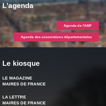
L'agenda
Agenda de l'AMF
Agenda des associations départementales
Le kiosque
LE MAGAZINE
J
MAIRES DE FRANCE
A
2
LA LETTRE
-
MAIRES DE FRANCE
N