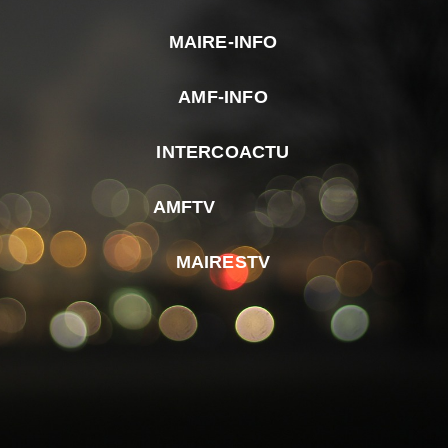
MAIRE-INFO
m
AMF-INFO
e
p
INTERCOACTU
d
M
AMFTV
d
F
MAIRESTV
e
l
m
d
r
d
m
e
d
é