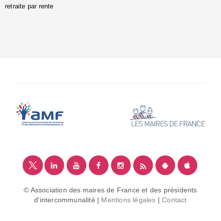
retraite par rente
i
é
:
m
© Association des maires de France et des présidents
d'intercommunalité |
Mentions légales
|
Contact