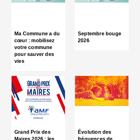
R
d
tr
d
c
Ma Commune a du
Septembre bouge
:
cœur : mobilisez
2026
s
votre commune
s
pour sauver des
s
vies
n
d
■
S
m
:
u
s
i
e
C
■
Grand Prix des
Évolution des
C
Maires 2026 : les
fréquences de