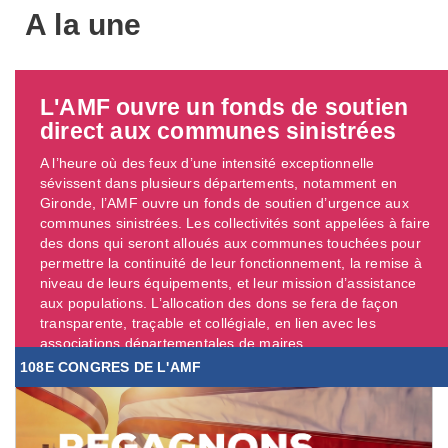
A la une
L'AMF ouvre un fonds de soutien
direct aux communes sinistrées
A l’heure où des feux d’une intensité exceptionnelle
sévissent dans plusieurs départements, notamment en
Gironde, l’AMF ouvre un fonds de soutien d’urgence aux
communes sinistrées. Les collectivités sont appelées à faire
des dons qui seront alloués aux communes touchées pour
permettre la continuité de leur fonctionnement, la remise à
niveau de leurs équipements, et leur mission d’assistance
aux populations. L’allocation des dons se fera de façon
transparente, traçable et collégiale, en lien avec les
associations départementales de maires. ...
108E CONGRES DE L'AMF