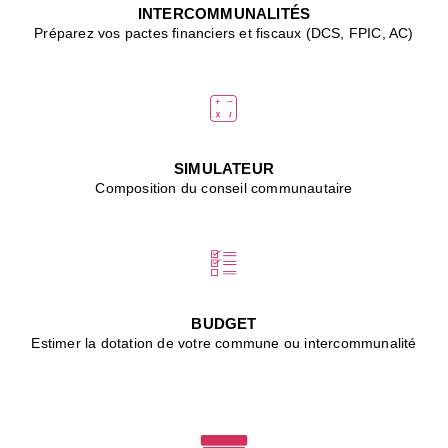
J
INTERCOMMUNALITÉS
(
Préparez vos pactes financiers et fiscaux (DCS, FPIC, AC)
i
u
vi
d
"
p
s
SIMULATEUR
"
Composition du conseil communautaire
■
L
B
:
l
é
c
BUDGET
l
Estimer la dotation de votre commune ou intercommunalité
f
d
c
m
■