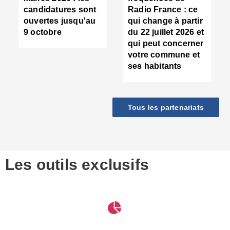
d
candidatures sont
Radio France : ce
c
ouvertes jusqu'au
qui change à partir
d
9 octobre
du 22 juillet 2026 et
l
qui peut concerner
P
votre commune et
d
ses habitants
:
c
d
r
Tous les partenariats
s
l
h
■
S
D
Les outils exclusifs
V
m
d
S
M
e