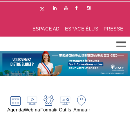
ESPACE AD
ESPACE ÉLUS
PRESSE
Agenda
Webinaires
Formations
Outils
Annuaires