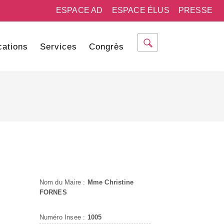
ESPACE AD
ESPACE ÉLUS
PRESSE
cations
Services
Congrès
Nom du Maire :
Mme Christine
FORNES
Numéro Insee :
1005