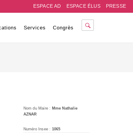
ESPACE AD
ESPACE ÉLUS
PRESSE
cations
Services
Congrès
Nom du Maire :
Mme Nathalie
AZNAR
Numéro Insee :
1065