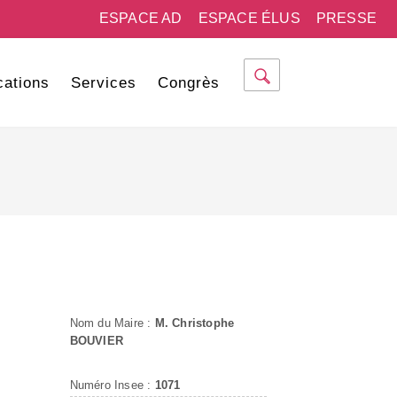
ESPACE AD
ESPACE ÉLUS
PRESSE
cations
Services
Congrès
Nom du Maire :
M. Christophe
BOUVIER
Numéro Insee :
1071