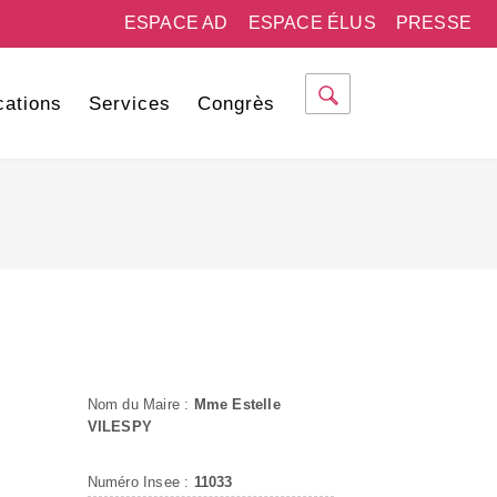
ESPACE AD
ESPACE ÉLUS
PRESSE
cations
Services
Congrès
Nom du Maire :
Mme Estelle
VILESPY
Numéro Insee :
11033