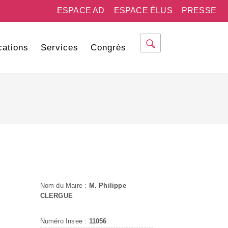
ESPACE AD
ESPACE ÉLUS
PRESSE
cations
Services
Congrès
Nom du Maire :
M. Philippe
CLERGUE
Numéro Insee :
11056