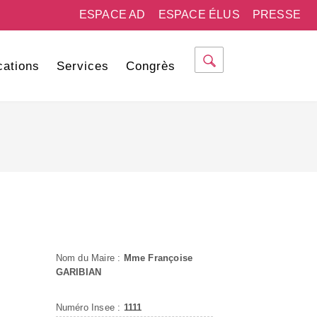
ESPACE AD
ESPACE ÉLUS
PRESSE
cations
Services
Congrès
Nom du Maire :
Mme Françoise
GARIBIAN
Numéro Insee :
1111