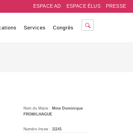
ESPACE AD
ESPACE ÉLUS
PRESSE
cations
Services
Congrès
Nom du Maire :
Mme Dominique
FROMILHAGUE
Numéro Insee :
11141