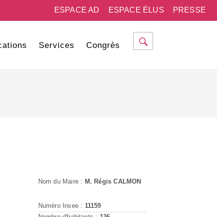
ESPACE AD
ESPACE ÉLUS
PRESSE
cations
Services
Congrès
Nom du Maire :
M. Régis CALMON
Numéro Insee :
11159
Nombre d'habitants :
136