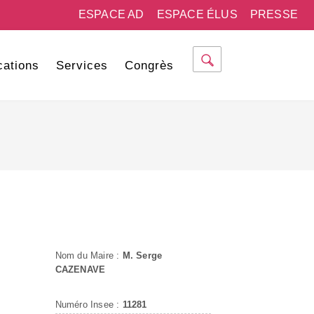
ESPACE AD
ESPACE ÉLUS
PRESSE
cations
Services
Congrès
Nom du Maire :
M. Serge
CAZENAVE
Numéro Insee :
11281