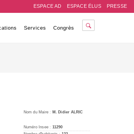
ESPACE AD
ESPACE ÉLUS
PRESSE
cations
Services
Congrès
Nom du Maire :
M. Didier ALRIC
Numéro Insee :
11290
Nombre d'habitants :
122