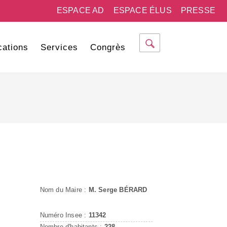
ESPACE AD
ESPACE ÉLUS
PRESSE
cations
Services
Congrès
Nom du Maire :
M. Serge BÉRARD
Numéro Insee :
11342
Nombre d'habitants :
228