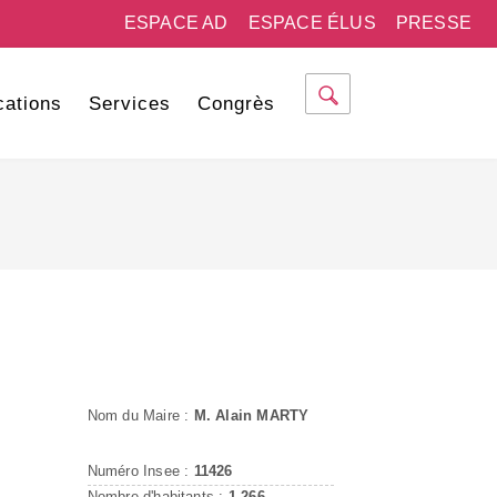
ESPACE AD
ESPACE ÉLUS
PRESSE
cations
Services
Congrès
Nom du Maire :
M. Alain MARTY
Numéro Insee :
11426
Nombre d'habitants :
1 266