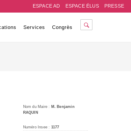
ESPACE AD
ESPACE ÉLUS
PRESSE
cations
Services
Congrès
Nom du Maire :
M. Benjamin
RAQUIN
Numéro Insee :
1177