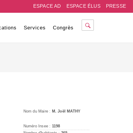
ESPACE AD
ESPACE ÉLUS
PRESSE
cations
Services
Congrès
Nom du Maire :
M. Joël MATHY
Numéro Insee :
1198
Nombre d'habitants :
265