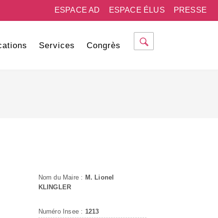
ESPACE AD
ESPACE ÉLUS
PRESSE
cations
Services
Congrès
Nom du Maire :
M. Lionel
KLINGLER
Numéro Insee :
1213